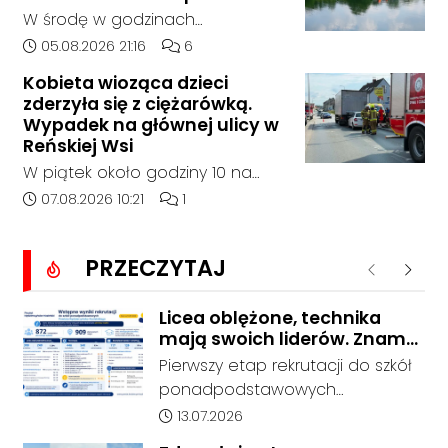
Bierawą.
W środę w godzinach
popołudniowych służby zostały
Data dodania artykułu:
Liczba komentarzy artykułu:
05.08.2026 21:16
6
zadysponowane nad Kanał
Kobieta wioząca dzieci
Gliwicki po zgłoszeniu od
zderzyła się z ciężarówką.
zaniepokojonego świadka.
Wypadek na głównej ulicy w
Osoba zgłaszająca zauważyła
Reńskiej Wsi
unoszący się na wodzie czarny
W piątek około godziny 10 na
worek, którego zawartość
ulicy Pawłowickiej w Reńskiej Wsi
Data dodania artykułu:
Liczba komentarzy artykułu:
07.08.2026 10:21
1
wzbudziła jej niepokój.
doszło do wypadku z udziałem
samochodu osobowego i
PRZECZYTAJ
ciężarówki. Droga w rejonie
Poprzednie
Nastę
zdarzenia jest całkowicie
zablokowana.
Licea oblężone, technika
mają swoich liderów. Znamy
wstępne wyniki rekrutacji do
Pierwszy etap rekrutacji do szkół
szkół w powiecie
ponadpodstawowych
prowadzonych przez Powiat
Data dodania artykułu:
13.07.2026
Kędzierzyńsko-Kozielski pokazuje