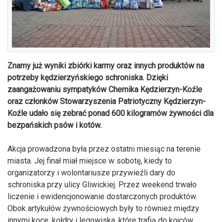
Znamy już wyniki zbiórki karmy oraz innych produktów na
potrzeby kędzierzyńskiego schroniska. Dzięki
zaangażowaniu sympatyków Chemika Kędzierzyn-Koźle
oraz członków Stowarzyszenia Patriotyczny Kędzierzyn-
Koźle udało się zebrać ponad 600 kilogramów żywności dla
bezpańskich psów i kotów.
Akcja prowadzona była przez ostatni miesiąc na terenie
miasta. Jej finał miał miejsce w sobotę, kiedy to
organizatorzy i wolontariusze przywieźli dary do
schroniska przy ulicy Gliwickiej. Przez weekend trwało
liczenie i ewidencjonowanie dostarczonych produktów.
Obok artykułów żywnościowych były to również między
innymi koce, kołdry i legowiska, które trafią do kojców.