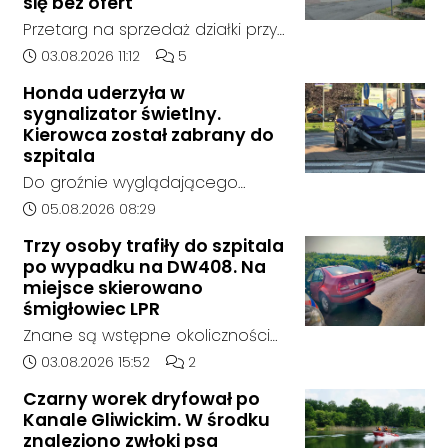
się bez ofert
Przetarg na sprzedaż działki przy
Zespole Szkół Technicznych i
Data dodania artykułu:
Liczba komentarzy artykułu:
03.08.2026 11:12
5
Ogólnokształcących w
Honda uderzyła w
Kędzierzynie-Koźlu zakończył się
sygnalizator świetlny.
bez rozstrzygnięcia. Mimo
Kierowca został zabrany do
wcześniejszego zainteresowania
szpitala
terenem ze strony sieci Dino, do
Do groźnie wyglądającego
postępowania nie zgłosił się
zdarzenia drogowego doszło w
Data dodania artykułu:
05.08.2026 08:29
żaden oferent.
środę rano w Koźlu. Około
Trzy osoby trafiły do szpitala
godziny 6:30 kierujący
po wypadku na DW408. Na
samochodem marki Honda
miejsce skierowano
zjechał z drogi i uderzył w
śmigłowiec LPR
sygnalizator świetlny.
Znane są wstępne okoliczności
zdarzenia drogowego, do
Data dodania artykułu:
Liczba komentarzy artykułu:
03.08.2026 15:52
2
którego doszło około godziny
Czarny worek dryfował po
14:30 na drodze wojewódzkiej nr
Kanale Gliwickim. W środku
408 pomiędzy Starym Koźlem a
znaleziono zwłoki psa