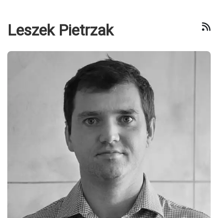
Leszek Pietrzak
R