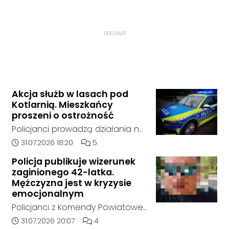
REKLAMA
Akcja służb w lasach pod
Kotlarnią. Mieszkańcy
proszeni o ostrożność
Policjanci prowadzą działania na
terenie kompleksów leśnych w
Data dodania artykułu:
Liczba komentarzy artykułu:
31.07.2026 18:20
5
rejonie gminy Bierawa. Jak udało
Policja publikuje wizerunek
nam się ustalić, funkcjonariusze
zaginionego 42-latka.
poszukują mężczyzny, który może
Mężczyzna jest w kryzysie
posiadać niebezpieczne
emocjonalnym
narzędzie, nieoficjalnie broń i
Policjanci z Komendy Powiatowej
stanowić zagrożenie dla osób
Policji w Kędzierzynie-Koźlu
Data dodania artykułu:
Liczba komentarzy artykułu:
31.07.2026 20:07
4
postronnych.