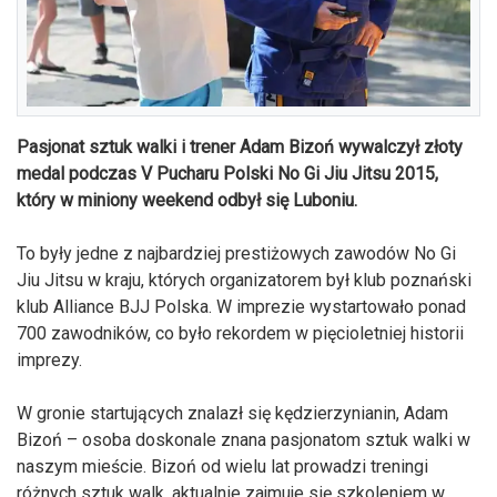
Pasjonat sztuk walki i trener Adam Bizoń wywalczył złoty
medal podczas V Pucharu Polski No Gi Jiu Jitsu 2015,
który w miniony weekend odbył się Luboniu.
To były jedne z najbardziej prestiżowych zawodów No Gi
Jiu Jitsu w kraju, których organizatorem był klub poznański
klub Alliance BJJ Polska. W imprezie wystartowało ponad
700 zawodników, co było rekordem w pięcioletniej historii
imprezy.
W gronie startujących znalazł się kędzierzynianin, Adam
Bizoń – osoba doskonale znana pasjonatom sztuk walki w
naszym mieście. Bizoń od wielu lat prowadzi treningi
różnych sztuk walk, aktualnie zajmuje się szkoleniem w