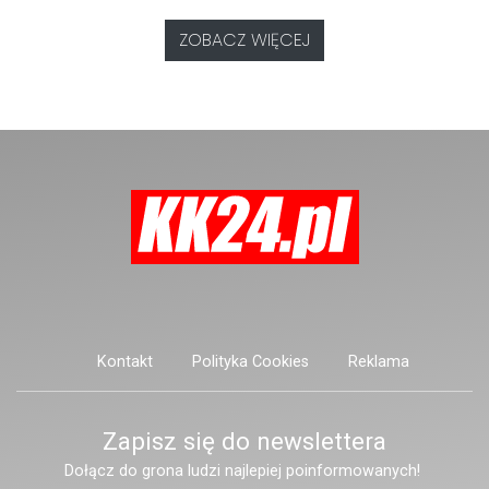
nam się ustalić, funkcjonariusze
pasażerów.
poszukują mężczyzny, który może
ZOBACZ WIĘCEJ
posiadać niebezpieczne
narzędzie, nieoficjalnie broń i
stanowić zagrożenie dla osób
postronnych.
Kontakt
Polityka Cookies
Reklama
Zapisz się do newslettera
Dołącz do grona ludzi najlepiej poinformowanych!