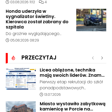
Zespole Szkół Technicznych i
Data dodania artykułu:
Liczba komentarzy artykułu:
03.08.2026 11:12
4
Ogólnokształcących w
Honda uderzyła w
Kędzierzynie-Koźlu zakończył się
sygnalizator świetlny.
bez rozstrzygnięcia. Mimo
Kierowca został zabrany do
wcześniejszego zainteresowania
szpitala
terenem ze strony sieci Dino, do
Do groźnie wyglądającego
postępowania nie zgłosił się
zdarzenia drogowego doszło w
Data dodania artykułu:
05.08.2026 08:29
żaden oferent.
środę rano w Koźlu. Około
godziny 6:30 kierujący
PRZECZYTAJ
samochodem marki Honda
Poprzednie
Nastę
zjechał z drogi i uderzył w
sygnalizator świetlny.
Licea oblężone, technika
mają swoich liderów. Znamy
wstępne wyniki rekrutacji do
Pierwszy etap rekrutacji do szkół
szkół w powiecie
ponadpodstawowych
prowadzonych przez Powiat
Data dodania artykułu:
13.07.2026
Kędzierzyńsko-Kozielski pokazuje
Miasto wystawiło zabytkową
coraz wyraźniejsze preferencje
kamienicę w Porcie na
tegorocznych absolwentów szkół