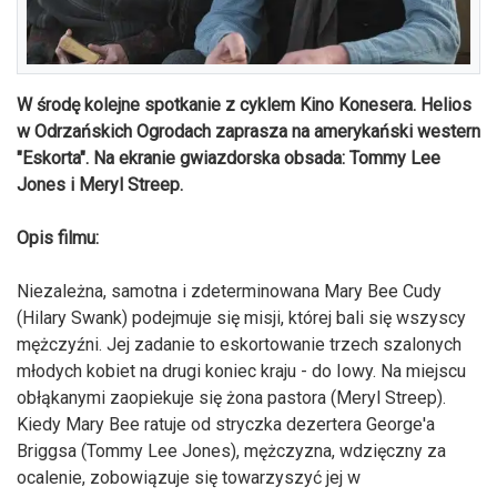
W środę kolejne spotkanie z cyklem Kino Konesera. Helios
w Odrzańskich Ogrodach zaprasza na amerykański western
"Eskorta". Na ekranie gwiazdorska obsada: Tommy Lee
Jones i Meryl Streep.
Opis filmu:
Niezależna, samotna i zdeterminowana Mary Bee Cudy
(Hilary Swank) podejmuje się misji, której bali się wszyscy
mężczyźni. Jej zadanie to eskortowanie trzech szalonych
młodych kobiet na drugi koniec kraju - do Iowy. Na miejscu
obłąkanymi zaopiekuje się żona pastora (Meryl Streep).
Kiedy Mary Bee ratuje od stryczka dezertera George'a
Briggsa (Tommy Lee Jones), mężczyzna, wdzięczny za
ocalenie, zobowiązuje się towarzyszyć jej w