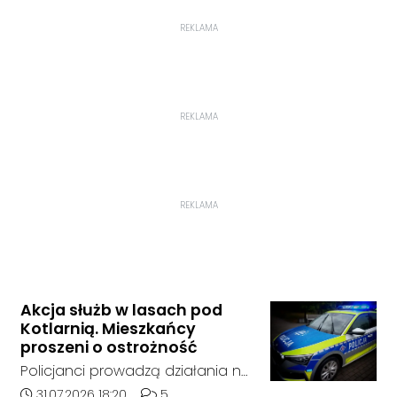
REKLAMA
REKLAMA
REKLAMA
Akcja służb w lasach pod
Kotlarnią. Mieszkańcy
proszeni o ostrożność
Policjanci prowadzą działania na
terenie kompleksów leśnych w
Data dodania artykułu:
Liczba komentarzy artykułu:
31.07.2026 18:20
5