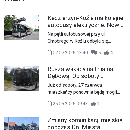
Kędzierzyn-Koźle ma kolejne
autobusy elektryczne. Nowy
tabor MZK został oficjalnie
Na pętli autobusowej przy ul.
zaprezentowany. WIDEO
Chrobrego w Koźlu odbyła się
prezentacja dwóch nowych
07.07.2026 13:40
5
4
autobusów elektrycznych, które zasilą
flotę Miejskiego Zakładu
Rusza wakacyjna linia na
Komunikacyjnego w Kędzierzynie-
Dębową. Od soboty
Koźlu. Nowoczesne pojazdy będą
pojedziemy autobusem nad
kursować po miejskich ulicach,
Już od soboty, 27 czerwca,
akwen
zwiększając udział ekologicznego
mieszkańcy ponownie będą mogli
transportu publicznego.
skorzystać z sezonowej linii
25.06.2026 09:43
1
autobusowej nr 10, która zapewni
dojazd do popularnego akwenu
Zmiany komunikacji miejskiej
Dębowa. To dobra wiadomość dla
podczas Dni Miasta.
osób planujących letni wypoczynek