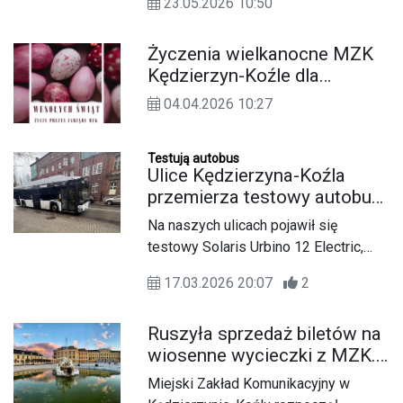
23.05.2026 10:50
Koziołków, oznacza jednak spore
zmiany dla kierowców oraz
Życzenia wielkanocne MZK
pasażerów komunikacji miejskiej. Od
Kędzierzyn-Koźle dla
godzin popołudniowych zamknięte
Czytelników KK24.pl
zostaną kluczowe arterie, a autobusy
04.04.2026 10:27
pojadą zmienionymi trasami.
Testują autobus
Ulice Kędzierzyna-Koźla
przemierza testowy autobus
Solaris. Jest tak cichy, że
Na naszych ulicach pojawił się
trzeba było go "podgłośnić"
testowy Solaris Urbino 12 Electric,
który sprawdzamy jest w codziennej
17.03.2026 20:07
2
eksploatacji. To pojazd nowej
generacji, łączący komfort, ekologię i
Ruszyła sprzedaż biletów na
zaawansowane systemy
wiosenne wycieczki z MZK.
bezpieczeństwa. Jest tak cichy, że…
W rozkładzie Praga, Wiedeń i
trzeba go "podgłośnić".
Miejski Zakład Komunikacyjny w
wiele nowości