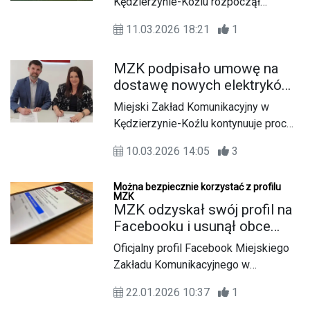
Kędzierzynie-Koźlu rozpoczął
sprzedaż biletów na wiosenne
11.03.2026 18:21
1
wyjazdy międzymiastowe.
Tegoroczna oferta przewoźnika jest
MZK podpisało umowę na
wyjątkowo bogata i różnorodna - w
dostawę nowych elektryków.
kalendarzu znalazły się zarówno
Wyjadą na ulice Kędzierzyna-
europejskie stolice, uzdrowiska, jak i
Miejski Zakład Komunikacyjny w
Koźla w 2027 roku
malownicze zakątki Polski. To
Kędzierzynie-Koźlu kontynuuje proces
doskonała okazja, by zaplanować
unowocześniania transportu
aktywną wiosnę bez martwienia się o
10.03.2026 14:05
3
zbiorowego i stawia na sprawdzonych
transport.
producentów. Zgodnie z podpisaną
Można bezpiecznie korzystać z profilu
właśnie umową, do miejskiej zajezdni
MZK
w 2027 roku zawitają dwa kolejne
MZK odzyskał swój profil na
egzemplarze modelu Solaris Urbino
Facebooku i usunął obce
12 Electric. Będą to kolejne
treści. Teraz to znów źródło
Oficjalny profil Facebook Miejskiego
zeroemisyjne pojazdy tego
informacji dla pasażerów
Zakładu Komunikacyjnego w
producenta we flocie
Kędzierzynie-Koźlu znów działa
kędzierzyńskiego przewoźnika,
22.01.2026 10:37
1
prawidłowo. Miejski przewoźnik
dołączając do dwóch jeżdżących już