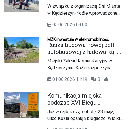
dodatkowe autobusy,
nad wodą i chcących dotrzeć na
W związku z organizacją Dni Miasta
przeniesienie przystanków i
miejsce komunikacją miejską.
w Kędzierzyn-Koźle wprowadzone
objazdy
zostaną czasowe zmiany w
05.06.2026 09:00
funkcjonowaniu komunikacji miejskiej
oraz lokalizacji przystanków
MZK inwestuje w elekromobilność
autobusowych. Utrudnienia będą
Rusza budowa nowej pętli
obowiązywać od 3 do 7 czerwca br. i
autobusowej z ładowarką. W
wynikają z zamknięcia części ulic
Kędzierzynie-Koźlu pojawią
Miejski Zakład Komunikacyjny w
Wojska Polskiego oraz Alei Jana
się kolejne elektryki
Kędzierzynie-Koźlu rozpoczyna
Pawła II.
pierwsze prace związane z budową
01.06.2026 11:19
8
1
nowej pętli autobusowej z ładowarką
pantografową o mocy 250 kW. To
Komunikacja miejska
część większego projektu, dzięki
podczas XVI Biegu
któremu w najbliższych latach miejska
Koziołków. MZK zmienia
komunikacja ma stać się bardziej
Już w najbliższą sobotę, 23 maja,
trasy czterech linii
nowoczesna i ekologiczna.
ulice Koźla opanują biegacze. Wielkie
sportowe święto, jakim jest XVI Bieg