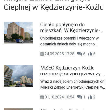
Cieplnej w Kędzierzynie-Koźlu
Ciepło popłynęło do
mieszkań. W Kędzierzynie-
Koźlu rozpoczął się sezon
Chłodniejsze poranki i wieczory w
grzewczy
ostatnich dniach dały się mocno
odczuć. W związku z tym w
24.09.2025 17:28
6
6
Kędzierzynie-Koźlu ruszył sezon
grzewczy. Od wtorku, 23 września,
MZEC Kędzierzyn-Koźle
Miejski Zakład Energetyki Cieplnej
rozpoczął sezon grzewczy.
rozpoczął dostawy ciepła do
Ciepło popłynęło do
pierwszych odbiorców.
Wraz z nadejściem chłodniejszych dni
mieszkańców
Miejski Zakład Energetyki Cieplnej w
Kędzierzynie-Koźlu uruchomił
01.10.2024 10:54
1
2
dostawy ciepła. Od piątku, 27
września, pierwsi mieszkańcy mogą