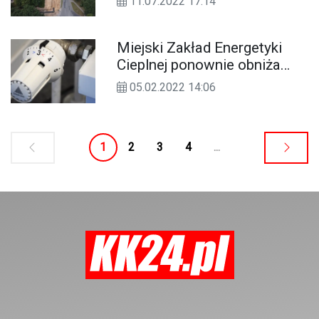
11.07.2022 17:14
do niej nowe budynki
Miejski Zakład Energetyki
Cieplnej ponownie obniża
stawki. Mieszkańcy dostaną
05.02.2022 14:06
niższe rachunki
1
2
3
4
...