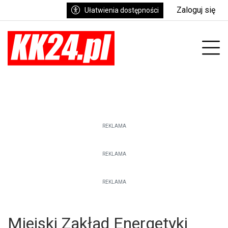
Zaloguj się
Ułatwienia dostępności
enu
Prz
REKLAMA
REKLAMA
REKLAMA
Miejski Zakład Energetyki