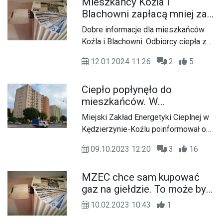
Mieszkańcy Koźla i
już korzystać z ogrzewania w swoich
Blachowni zapłacą mniej za
domach.
ogrzewanie. MZEC
Dobre informacje dla mieszkańców
wprowadził w życie nową
Koźla i Blachowni. Odbiorcy ciepła z
taryfę
tych części miasta mogą spodziewać
12.01.2024 11:26
2
5
się mniejszych rachunków. Na
początku tygodnia MZEC wprowadził
Ciepło popłynęło do
nowe ceny i stawki opłat.
mieszkańców. W
Kędzierzynie-Koźlu ruszył
Miejski Zakład Energetyki Cieplnej w
sezon grzewczy
Kędzierzynie-Koźlu poinformował o
rozpoczęciu sezonu grzewczego w
09.10.2023 12:20
3
16
mieście.
MZEC chce sam kupować
gaz na giełdzie. To może być
sposób na niższe rachunki za
10.02.2023 10:43
1
ogrzewanie dla