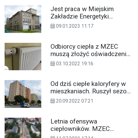
mieszkańców
Jest praca w Miejskim
Zakładzie Energetyki
Cieplnej. Poszukiwany
09.01.2023 11:17
inspektor ds. księgowości
Odbiorcy ciepła z MZEC
muszą złożyć oświadczenia.
Chodzi o przyszłą cenę
03.10.2022 19:16
ciepła
Od dziś ciepłe kaloryfery w
mieszkaniach. Ruszył sezon
grzewczy w Kędzierzynie-
20.09.2022 07:21
Koźlu
Letnia ofensywa
ciepłowników. MZEC
modernizuje sieć i podłącza