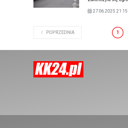
rolkarzy, w różnym 
27.06.2025 21:
ulice miasta, tworz
energii i sportoweg
1
POPRZEDNIA