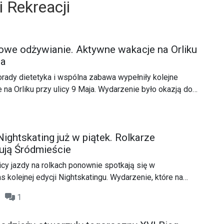
i Rekreacji
rowe odżywianie. Aktywne wakacje na Orliku
ja
orady dietetyka i wspólna zabawa wypełniły kolejne
 na Orliku przy ulicy 9 Maja. Wydarzenie było okazją do
, spróbowania różnych form treningu oraz spędzenia
osób.
Nightskating już w piątek. Rolkarze
ują Śródmieście
icy jazdy na rolkach ponownie spotkają się w
 kolejnej edycji Nightskatingu. Wydarzenie, które na
 kalendarz miejskich imprez, po raz kolejny połączy
07
1
, muzykę i świetną zabawę.