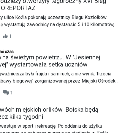
młodzieży otworzyły tegoroczny XVI Bieg
OTOREPORTAŻ
y ulice Koźla pokonają uczestnicy Biegu Koziołków.
sę wystartują zawodnicy na dystansie 5 i 10 kilometrów,
gały się dzieci i młodzież.
33
1
ać czas
 na świeżym powietrzu. W "Jesiennej
ej" wystartowała setka uczniów
ażniejsza była frajda i sam ruch, a nie wynik. Trzecia
zabawy biegowej" zorganizowanej przez Miejski Ośrodek
zgromadziła około setki uczniów ze szkół z całego
23
1
wóch miejskich orlików. Boiska będą
ez kilka tygodni
westuje w sport i rekreację. Po oddaniu do użytku