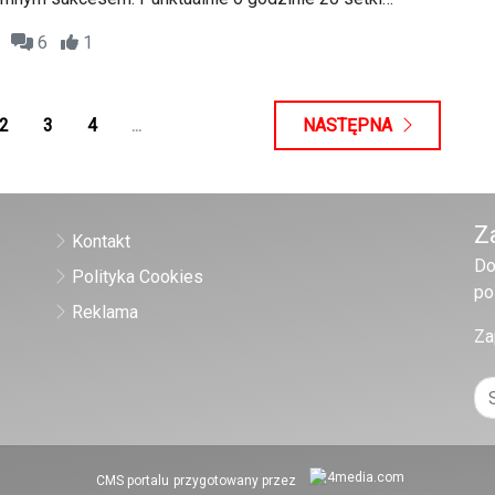
wieku i o różnym poziomie umiejętności, wyruszyło na
15
6
1
ąc imponujący, wielobarwny korowód pełen pozytywnej
o ducha.
2
3
4
...
NASTĘPNA
Z
Kontakt
Do
Polityka Cookies
po
Reklama
Za
CMS portalu
przygotowany przez