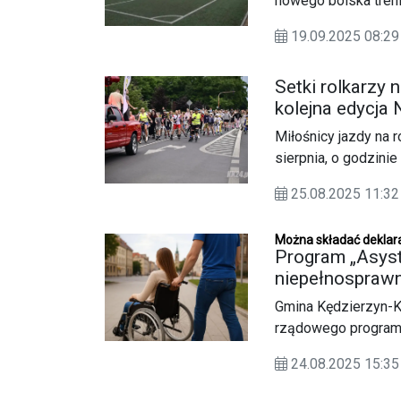
nowego boiska tren
trwają kolejne prace
19.09.2025 08:
wymiana zużytej na
na intensywną ekspl
Setki rolkarzy 
kolejna edycja 
Miłośnicy jazdy na 
sierpnia, o godzini
korowód rolkarzy. N
25.08.2025 11:
rekreacyjne, które 
mieszkańców.
Można składać deklar
Program „Asyst
niepełnosprawn
zainteresowan
Gmina Kędzierzyn-K
rządowego programu
Projekt, finansowa
24.08.2025 15:
przez Ministerstwo 
zapewnienie osobo