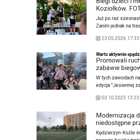
Biegi dzieci i 
Koziołków. F
Już po raz szesnast
Zanim jednak na tra
na ulicach Koźla ści
23.05.2026 17:
Warto aktywnie spędz
Promowali ruch
zabawie biegow
W tych zawodach najw
edycja "Jesiennej 
Sportu i Rekreacji 
03.10.2025 13:
Kędzierzyna-Koźla.
Modernizacja d
niedostępne prz
Kędzierzyn-Koźle in