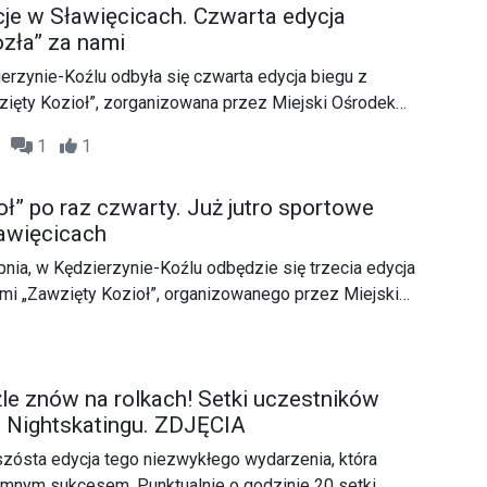
e w Sławięcicach. Czwarta edycja
tywnym udziale w życiu społecznym.
zła” za nami
erzynie-Koźlu odbyła się czwarta edycja biegu z
ięty Kozioł”, zorganizowana przez Miejski Ośrodek
Na starcie w rejonie boiska i parku w Sławięcicach stanęli
22
1
1
 i dzieci, dla których przygotowano osobne konkurencje.
ł” po raz czwarty. Już jutro sportowe
awięcicach
rpnia, w Kędzierzynie-Koźlu odbędzie się trzecia edycja
mi „Zawzięty Kozioł”, organizowanego przez Miejski
reacji. To wydarzenie, które na stałe wpisało się już w
h atrakcji miasta, gromadzi zarówno dorosłych, jak i
 rywalizacji i dobrej zabawy w wyjątkowej oprawie.
le znów na rolkach! Setki uczestników
w Nightskatingu. ZDJĘCIA
 szósta edycja tego niezwykłego wydarzenia, która
omnym sukcesem. Punktualnie o godzinie 20 setki