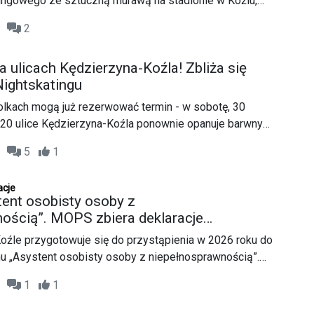
ingowego ze sztuczną murawą na stadionie w Koźlu,
 modernizacyjne na miejskich orlikach. Ich celem jest
29
2
wierzchni na nowoczesną, bezpieczną i bardziej odporną
oatację.
na ulicach Kędzierzyna-Koźla! Zbliża się
Nightskatingu
rolkach mogą już rezerwować termin - w sobotę, 30
e 20 ulice Kędzierzyna-Koźla ponownie opanuje barwny
ightskating to wyjątkowe wydarzenie sportowo-
32
5
1
łączy aktywność fizyczną ze świetną zabawą i integracją
acje
ent osobisty osoby z
ością”. MOPS zbiera deklaracje
ych
oźle przygotowuje się do przystąpienia w 2026 roku do
 „Asystent osobisty osoby z niepełnosprawnością”.
ny ze środków Funduszu Solidarnościowego i realizowany
35
1
1
Rodziny, Pracy i Polityki Społecznej, ma na celu
m z niepełnosprawnościami wsparcia w codziennym