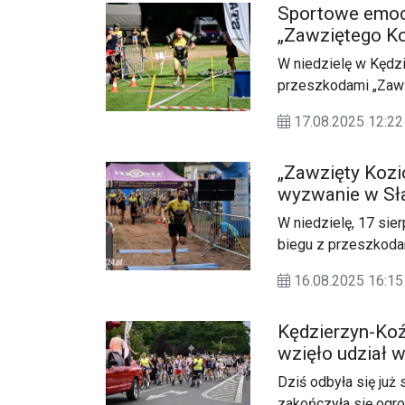
Sportowe emocj
funkcjonowaniu i ak
„Zawziętego Ko
W niedzielę w Kędzi
przeszkodami „Zawz
Sportu i Rekreacji. 
17.08.2025 12:
zarówno dorośli, jak
„Zawzięty Kozio
wyzwanie w Sł
W niedzielę, 17 sie
biegu z przeszkoda
Ośrodek Sportu i Rek
16.08.2025 16:15
kalendarz sportowyc
dzieci spragnionych
Kędzierzyn-Koź
wzięło udział 
Dziś odbyła się już
zakończyła się ogr