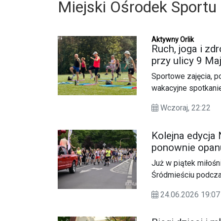
Miejski Ośrodek Sportu 
Aktywny Orlik
Ruch, joga i zd
przy ulicy 9 Ma
Sportowe zajęcia, p
wakacyjne spotkanie
zadbania o kondycję
Wczoraj, 22:22
czasu w aktywny sp
Kolejna edycja 
ponownie opan
Już w piątek miłośn
Śródmieściu podczas
stałe wpisało się w
24.06.2026 19:
aktywność fizyczną