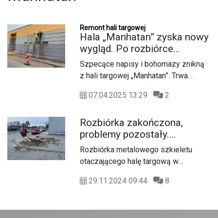
Remont hali targowej
Hala „Manhatan” zyska nowy
wygląd. Po rozbiórce
stalowych stelaży teraz czas
Szpecące napisy i bohomazy znikną
na remont elewacji
z hali targowej „Manhatan”. Trwa
remont obiektu handlowego w sercu
07.04.2025 13:29
2
Śródmieścia. Budynek doczeka się
nowej elewacji. Prace już trwają i
Rozbiórka zakończona,
zaplanowane zostały tak, aby nie
problemy pozostały.
utrudniać dostępu dla klientów.
Niebezpieczne elementy przy
Rozbiórka metalowego szkieletu
hali targowej „Manhatan”
otaczającego halę targową w
Śródmieściu została zakończona,
29.11.2024 09:44
8
jednak na miejscu wciąż pozostają
niebezpieczne pozostałości.
Wystające fragmenty konstrukcji oraz