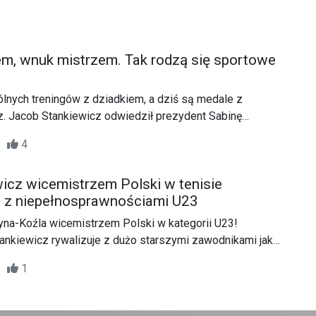
em, wnuk mistrzem. Tak rodzą się sportowe
lnych treningów z dziadkiem, a dziś są medale z
z. Jacob Stankiewicz odwiedził prezydent Sabinę
wiedzieć o swojej sportowej drodze i podzielić się
17
4
ięciami w tenisie stołowym.
icz wicemistrzem Polski w tenisie
 z niepełnosprawnościami U23
yna-Koźla wicemistrzem Polski w kategorii U23!
ankiewicz rywalizuje z dużo starszymi zawodnikami jak
zeń PSP nr 9 właśnie sięgnął po srebrny medal podczas
01
1
wodów w tenisie stołowym dla osób z
ami.