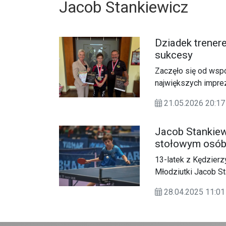
Jacob Stankiewicz
Dziadek trener
sukcesy
Zaczęło się od wspó
największych impre
Nowosielską, by opo
21.05.2026 20:
imponującymi osiągn
Jacob Stankiew
stołowym osób
13-latek z Kędzierz
Młodziutki Jacob St
równy z równym. Uc
28.04.2025 11:
ogólnokrajowych za
niepełnosprawności