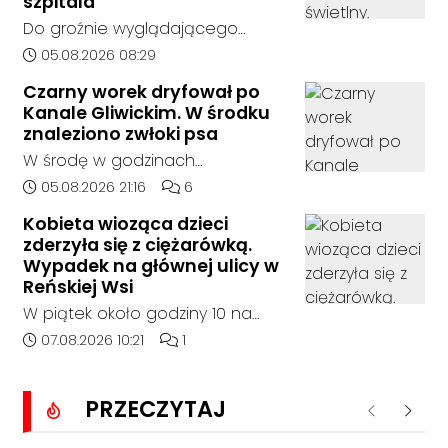
szpitala
do szpitala.
Do groźnie wyglądającego
zdarzenia drogowego doszło w
Data dodania artykułu:
05.08.2026 08:29
środę rano w Koźlu. Około
Czarny worek dryfował po
godziny 6:30 kierujący
Kanale Gliwickim. W środku
samochodem marki Honda
znaleziono zwłoki psa
zjechał z drogi i uderzył w
W środę w godzinach
sygnalizator świetlny.
popołudniowych służby zostały
Data dodania artykułu:
Liczba komentarzy artykułu:
05.08.2026 21:16
6
zadysponowane nad Kanał
Kobieta wioząca dzieci
Gliwicki po zgłoszeniu od
zderzyła się z ciężarówką.
zaniepokojonego świadka.
Wypadek na głównej ulicy w
Osoba zgłaszająca zauważyła
Reńskiej Wsi
unoszący się na wodzie czarny
W piątek około godziny 10 na
worek, którego zawartość
ulicy Pawłowickiej w Reńskiej Wsi
Data dodania artykułu:
Liczba komentarzy artykułu:
07.08.2026 10:21
1
wzbudziła jej niepokój.
doszło do wypadku z udziałem
samochodu osobowego i
PRZECZYTAJ
ciężarówki. Droga w rejonie
Poprzednie
Nastę
zdarzenia jest całkowicie