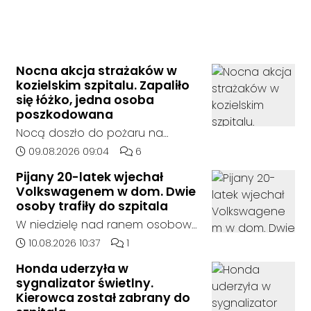
Nocna akcja strażaków w
kozielskim szpitalu. Zapaliło
się łóżko, jedna osoba
poszkodowana
Nocą doszło do pożaru na
jednym z oddziałów szpitala w
Data dodania artykułu:
Liczba komentarzy artykułu:
09.08.2026 09:04
6
Kędzierzynie-Koźlu. Zapaliło się
Pijany 20-latek wjechał
łóżko, a ogień szybko został
Volkswagenem w dom. Dwie
opanowany przez strażaków.
osoby trafiły do szpitala
Jedna osoba została
W niedzielę nad ranem osobowy
poszkodowana i otrzymała
Volkswagen wypadł z drogi i
Data dodania artykułu:
Liczba komentarzy artykułu:
10.08.2026 10:37
1
pomoc na miejscu.
uderzył w budynek mieszkalny.
Honda uderzyła w
20-letni kierowca miał ponad
sygnalizator świetlny.
promil alkoholu w organizmie.
Kierowca został zabrany do
Zarówno on, jak i pasażer trafili