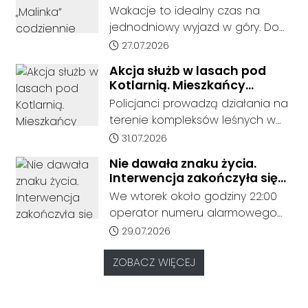
Rudziniec Gliwicki - Nowa Wieś,
pasażerów z Kędzierzyna-
Wakacje to idealny czas na
potwierdzeniu przez uczniów woli
gdzie doszło do potrącenia
Koźla do Wisły
jednodniowy wyjazd w góry. Do
podjęcia nauki.
człowieka przez pociąg.
końca sierpnia pociąg POLREGIO
Data dodania artykułu:
27.07.2026
„Malinka” kursuje codziennie,
Akcja służb w lasach pod
oferując bezpośrednie
Kotlarnią. Mieszkańcy
połączenie z Kędzierzyna-Koźla
proszeni o ostrożność
Policjanci prowadzą działania na
do Beskidów. Jak informuje
terenie kompleksów leśnych w
przewoźnik, połączenie cieszy się
rejonie gminy Bierawa. Jak udało
Data dodania artykułu:
31.07.2026
dużym zainteresowaniem
nam się ustalić, funkcjonariusze
pasażerów.
Nie dawała znaku życia.
poszukują mężczyzny, który może
Interwencja zakończyła się
posiadać niebezpieczne
tragicznym odkryciem
We wtorek około godziny 22:00
narzędzie, nieoficjalnie broń i
operator numeru alarmowego
stanowić zagrożenie dla osób
odebrał zgłoszenie od
Data dodania artykułu:
29.07.2026
postronnych.
zaniepokojonych członków
rodziny, którzy od dłuższego
ZOBACZ WIĘCEJ
czasu nie mieli kontaktu z kobietą
mieszkającą przy ulicy Marii