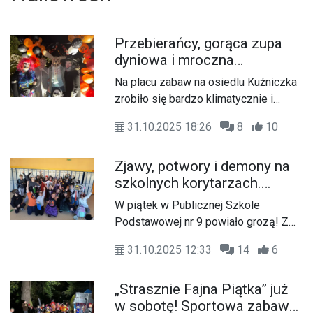
Przebierańcy, gorąca zupa
dyniowa i mroczna
atmosfera. Halloweenowe
Na placu zabaw na osiedlu Kuźniczka
ognisko na osiedlu Kuźniczka
zrobiło się bardzo klimatycznie i
nieco strasznie. W piątkowy wieczór
31.10.2025 18:26
8
10
Rada Osiedla Kuźniczka
zorganizowała halloweenowe
Zjawy, potwory i demony na
ognisko, które przyciągnęło wielu
szkolnych korytarzach.
mieszkańców – zarówno
Halloween w Publicznej
najmłodszych, jak i dorosłych.
W piątek w Publicznej Szkole
Szkole Podstawowej nr 9
Podstawowej nr 9 powiało grozą! Z
okazji Halloweenu uczniowie przyszli
31.10.2025 12:33
14
6
do szkoły w fantazyjnych
przebraniach rodem z horrorów. Ku
„Strasznie Fajna Piątka” już
radości uczniów również nauczyciele
w sobotę! Sportowa zabawa
pokazali że potrafią się bawić i