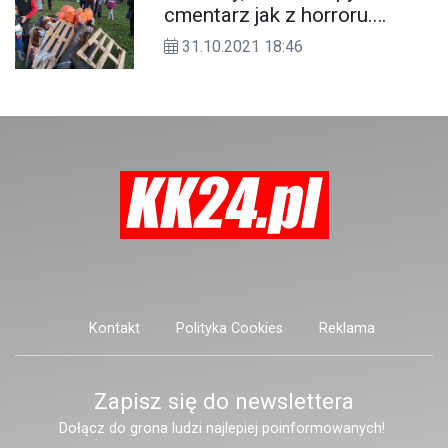
cmentarz jak z horroru.
dreszczyku emocji.
Mieszkaniec Roszowickiego
31.10.2021 18:46
Lasu urządził ogród
strachów
Kontakt
Polityka Cookies
Reklama
Zapisz się do newslettera
Dołącz do grona ludzi najlepiej poinformowanych!