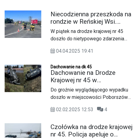
nowego mostu na Odrze. Inwestycje
Niecodzienna przeszkoda na
zostaną zrealizowane w ramach
rondzie w Reńskiej Wsi.
porozumienia zawartego z gminą
Droga była zasypana zbożem
Krapkowice, które umożliwia
W piątek na drodze krajowej nr 45
skoordynowane przeprowadzenie
doszło do nietypowego zdarzenia
prac.
drogowego. Na rondzie w Reńskiej
04.04.2025 19:41
Wsi oraz na pasie rozbiegowym w
kierunku Większyc rozsypane zostało
Dachowanie na dk 45
zboże, które zalegało na jezdni na
Dachowanie na Drodze
odcinku około 100 metrów.
Krajowej nr 45 w
Poborszowie. Kierowca trafił
Do groźnie wyglądającego wypadku
do szpitala
doszło w miejscowości Poborszów
na drodze krajowej nr 45. Samochód
02.02.2025 12:53
4
osobowy marki volkswagen dachował.
Podróżująca nim osoba zdołała
Czołówka na drodze krajowej
samodzielnie opuścić pojazd przed
nr 45. Policja apeluje o
przybyciem służb ratunkowych.