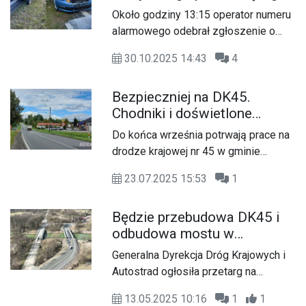
krew w Komornie. Na
Około godziny 13:15 operator numeru
miejscu interweniują służby
alarmowego odebrał zgłoszenie o
ratunkowe
kolizji drogowej z udziałem
30.10.2025 14:43
4
samochodu osobowego i pojazdu
medycznego, przewożącego krew. Do
Bezpieczniej na DK45.
zdarzenia doszło na drodze krajowej
Chodniki i doświetlone
nr 45 w miejscowości Komorno, w
przejścia w Polskiej Cerekwi i
gminie Reńska Wieś.
Do końca września potrwają prace na
Ciężkowicach
drodze krajowej nr 45 w gminie
Polska Cerekiew. Generalna Dyrekcja
23.07.2025 15:53
1
Dróg Krajowych i Autostrad
zapowiada poprawę bezpieczeństwa
Będzie przebudowa DK45 i
pieszych i rowerzystów poprzez
odbudowa mostu w
budowę chodników oraz doświetlenie
Krapkowicach. GDDKiA
przejść dla pieszych.
Generalna Dyrekcja Dróg Krajowych i
ogłosiła przetarg
Autostrad ogłosiła przetarg na
rozbudowę odcinka drogi krajowej nr
13.05.2025 10:16
1
1
45 w Krapkowicach oraz budowę