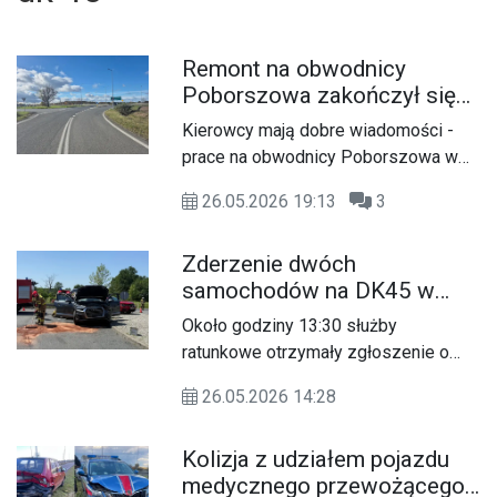
Remont na obwodnicy
Poborszowa zakończył się
przed terminem. Droga od
Kierowcy mają dobre wiadomości -
dziś w pełni przejezdna
prace na obwodnicy Poborszowa w
ciągu DK45 zakończyły się szybciej,
26.05.2026 19:13
3
niż pierwotnie zakładano. Choć
wykonawca miał czas do końca maja,
Zderzenie dwóch
remont został ukończony przed
samochodów na DK45 w
terminem, a od dziś droga jest już w
Poborszowie. Na miejsce
pełni przejezdna.
Około godziny 13:30 służby
skierowano służby
ratunkowe otrzymały zgłoszenie o
zdarzeniu drogowym z udziałem
26.05.2026 14:28
dwóch samochodów osobowych -
seata i audi -na drodze krajowej nr 45
Kolizja z udziałem pojazdu
w rejonie Poborszowa.
medycznego przewożącego