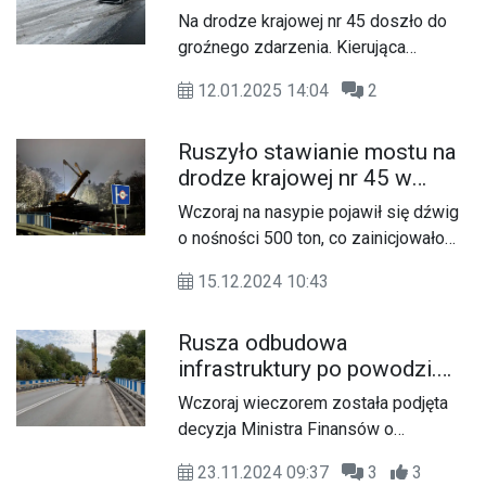
ostrożność na drogach
Na drodze krajowej nr 45 doszło do
groźnego zdarzenia. Kierująca
samochodem osobowym marki
12.01.2025 14:04
2
Volkswagen nie dostosowała
prędkości do panujących warunków
Ruszyło stawianie mostu na
atmosferycznych, co doprowadziło do
drodze krajowej nr 45 w
utraty panowania nad pojazdem.
Krapkowicach. Operacja
Wczoraj na nasypie pojawił się dźwig
„RZEKA” rozpoczęta
o nośności 500 ton, co zainicjowało
kluczowy etap operacji „Rzeka”. Dziś
15.12.2024 10:43
od rana trwają intensywne prace
inżynieryjne. Przed godziną 20:00
Rusza odbudowa
zakończono rozstawianie dźwigu, a
infrastruktury po powodzi.
wojsko przystąpiło do przygotowań
Do końca roku powstaną
związanych z montażem mostów. To
Wczoraj wieczorem została podjęta
dwa mosty tymczasowe w
kluczowy moment w przywróceniu
decyzja Ministra Finansów o
Krapkowicach
ruchu na drodze krajowej nr 45 na
dofinansowaniu budowy mostu na
odcinku Kędzierzyn-Koźle-
23.11.2024 09:37
3
3
rzece Osobłodze. Obiekt ten,