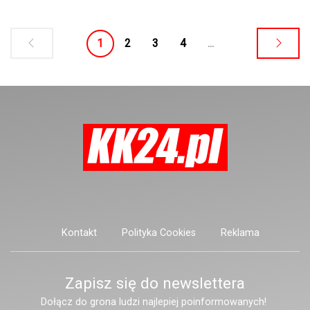
Krapkowice-Opole.
uszkodzony podczas wrześniowej
powodzi, zostanie odbudowany w
1
2
3
4
...
ramach kompleksowej inwestycji,
której celem jest przywrócenie pełnej
funkcjonalności infrastruktury
komunikacyjnej w regionie.
Kontakt
Polityka Cookies
Reklama
Zapisz się do newslettera
Dołącz do grona ludzi najlepiej poinformowanych!