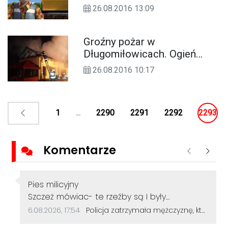
kinie Helios
26.08.2016 13:09
Groźny pożar w
Długomiłowicach. Ogień
gasiło blisko 40 strażaków.
26.08.2016 10:17
ZDJĘCIA
1
...
2290
2291
2292
2293
Komentarze
Poprzednie
Nastę
Autor komentarza:
Pies milicyjny
Treść komentarza:
Szczeż mówiac- te rzeźby są I były
szkaradne. Chociaż teraz mają ciekawą
Data dodania komentarza:
Źródło komentarza:
6.08.2026, 17:54
Policja zatrzymała mężczyznę, który dewastował koziołki siekierą! Odcięte elementy zakopał w ogródku
historię kryminalną. Można ją powiązać z