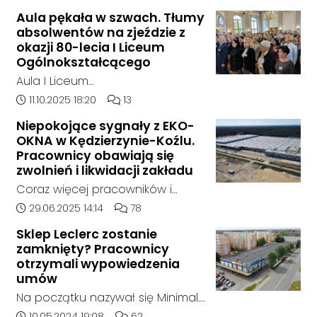
składowane były odpady
Aula pękała w szwach. Tłumy
chemiczne.
absolwentów na zjeździe z
okazji 80-lecia I Liceum
Ogólnokształcącego
Aula I Liceum
Ogólnokształcącego im. Henryka
Data dodania artykułu:
Liczba komentarzy artykułu:
11.10.2025 18:20
13
Sienkiewicza w Kędzierzynie-Koźlu
Niepokojące sygnały z EKO-
w sobotnie przedpołudnie
OKNA w Kędzierzynie-Koźlu.
dosłownie pękała w szwach. Na
Pracownicy obawiają się
wyjątkowy zjazd absolwentów z
zwolnień i likwidacji zakładu
okazji jubileuszu 80-lecia szkoły
Coraz więcej pracowników i
przyjechali ludzie z różnych
mieszkańców zgłasza się do
Data dodania artykułu:
Liczba komentarzy artykułu:
29.06.2025 14:14
78
zakątków Polski i świata. W tym
naszej redakcji, alarmując o
roku zarejestrowało się ponad
Sklep Leclerc zostanie
niepokojącej sytuacji w zakładzie
zamknięty? Pracownicy
1000 uczestników. To największy
EKO-OKNA w Kędzierzynie-Koźlu.
otrzymali wypowiedzenia
zjazd w historii placówki.
Jak wynika z ich relacji, firma
umów
miała w ostatnich tygodniach
Na początku nazywał się Minimal.
rozpocząć proces masowego
Potem jego nazwę zmieniono na
Data dodania artykułu:
Liczba komentarzy artykułu:
10.05.2024 19:08
62