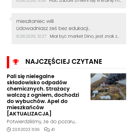
6.08.2026, 11:59
Plac zabaw zmieni się w krainę małych odkrywców. Główną atrakcją będzie galeon
Autor komentarza:
mieszkaniec willi
Treść komentarza:
Udowadniasz żeś bez edukacji
podstawowej...
Data dodania komentarza:
Źródło komentarza:
6.08.2026, 10:27
Miał być market Dino, jest znak zapytania. Przetarg na działkę przy szkole zakończył się bez ofert
NAJCZĘŚCIEJ CZYTANE
Pali się nielegalne
składowisko odpadów
chemicznych. Strażacy
walczą z ogniem, dochodzi
do wybuchów. Apel do
mieszkańców
[AKTUALIZACJA]
Potwierdziliśmy, że do pożaru
doszło w hali, w której nielegalnie
Data dodania artykułu:
Liczba komentarzy artykułu:
23.11.2023 11:39
41