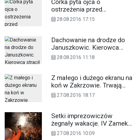
Córka pyta ojca o
ostrzeżenia przed
skrzyżowaniem w Reńskiej
28.08.2016 17:15
Wsi. „To przez wypadki”.
Wtedy dochodzi do
zderzenia. WIDEO
Dachowanie na drodze do
Januszkowic. Kierowca
stracił panowanie nad
28.08.2016 11:18
samochodem
Z małego i dużego ekranu na
koń w Zakrzowie. Trwają
jeździeckie Mistrzostwa
27.08.2016 18:17
Gwiazd. ZDJĘCIA
Setki imprezowiczów
żegnały wakacje. IV Zamek
Party w Sławięcicach.
27.08.2016 10:09
FOTOREPORTAŻ