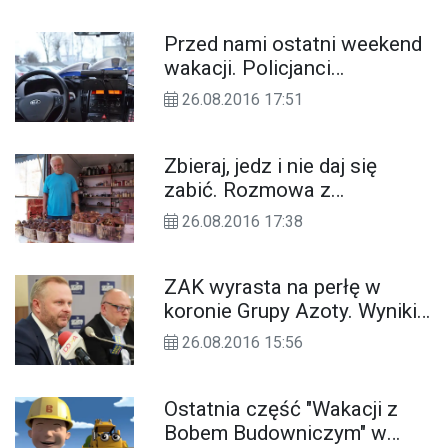
Przed nami ostatni weekend
wakacji. Policjanci
zapowiadają wzmożone
26.08.2016 17:51
kontrole
Zbieraj, jedz i nie daj się
zabić. Rozmowa z
grzyboznawcą Janem Sroką
26.08.2016 17:38
z Kędzierzyna-Koźla
ZAK wyrasta na perłę w
koronie Grupy Azoty. Wyniki
lepsze niż w innych
26.08.2016 15:56
spółkach. Komentarz
prezesa Mateusza Gramzy
Ostatnia część "Wakacji z
Bobem Budowniczym" w