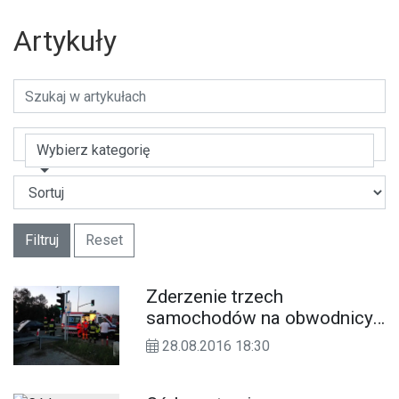
Artykuły
Wybierz kategorię
Filtruj
Reset
Zderzenie trzech
samochodów na obwodnicy
Kędzierzyna-Koźla. Kobieta
28.08.2016 18:30
zabrana do szpitala.
ZDJĘCIA