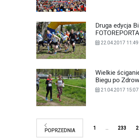
Druga edycja B
FOTOREPORT
22.04.2017 11:49
Wielkie ścigani
Biegu po Zdrow
21.04.2017 15:07
1
...
233
2
POPRZEDNIA