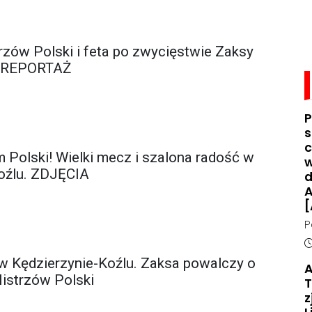
rzów Polski i feta po zwycięstwie Zaksy
TOREPORTAŻ
P
s
c
 Polski! Wielki mecz i szalona radość w
w
oźlu. ZDJĘCIA
d
A
[
P
d
D
n
 w Kędzierzynie-Koźlu. Zaksa powalczy o
A
o
Mistrzów Polski
T
z