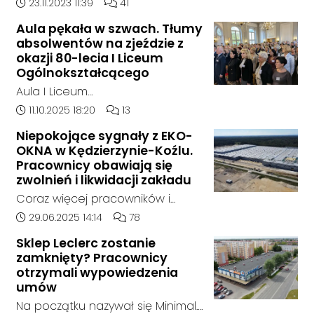
doszło w hali, w której nielegalnie
Data dodania artykułu:
Liczba komentarzy artykułu:
23.11.2023 11:39
41
składowane były odpady
Aula pękała w szwach. Tłumy
chemiczne.
absolwentów na zjeździe z
okazji 80-lecia I Liceum
Ogólnokształcącego
Aula I Liceum
Ogólnokształcącego im. Henryka
Data dodania artykułu:
Liczba komentarzy artykułu:
11.10.2025 18:20
13
Sienkiewicza w Kędzierzynie-Koźlu
Niepokojące sygnały z EKO-
w sobotnie przedpołudnie
OKNA w Kędzierzynie-Koźlu.
dosłownie pękała w szwach. Na
Pracownicy obawiają się
wyjątkowy zjazd absolwentów z
zwolnień i likwidacji zakładu
okazji jubileuszu 80-lecia szkoły
Coraz więcej pracowników i
przyjechali ludzie z różnych
mieszkańców zgłasza się do
Data dodania artykułu:
Liczba komentarzy artykułu:
29.06.2025 14:14
78
zakątków Polski i świata. W tym
naszej redakcji, alarmując o
roku zarejestrowało się ponad
Sklep Leclerc zostanie
niepokojącej sytuacji w zakładzie
zamknięty? Pracownicy
1000 uczestników. To największy
EKO-OKNA w Kędzierzynie-Koźlu.
otrzymali wypowiedzenia
zjazd w historii placówki.
Jak wynika z ich relacji, firma
umów
miała w ostatnich tygodniach
Na początku nazywał się Minimal.