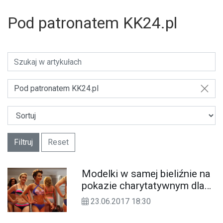
Pod patronatem KK24.pl
Pod patronatem KK24.pl
Filtruj
Reset
Modelki w samej bieliźnie na
pokazie charytatywnym dla
Miłosza Klimczaka. ZDJĘCIA
23.06.2017 18:30