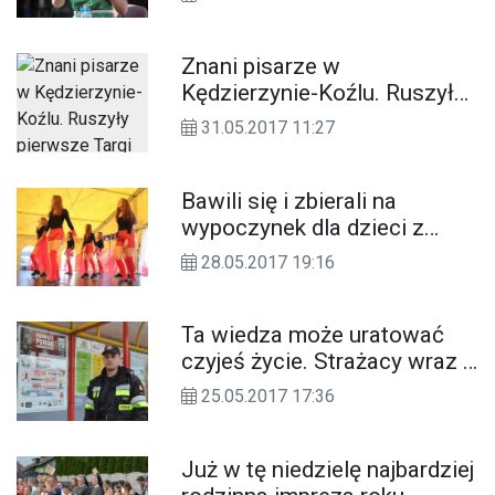
Znani pisarze w
Kędzierzynie-Koźlu. Ruszyły
pierwsze Targi Książki nad
31.05.2017 11:27
Odrą. ZDJĘCIA
Bawili się i zbierali na
wypoczynek dla dzieci z
ubogich rodzin. Festyn
28.05.2017 19:16
„Wakacje Dzieciom”. WIDEO,
ZDJĘCIA
Ta wiedza może uratować
czyjeś życie. Strażacy wraz z
Chemikiem rozwiesili plakaty
25.05.2017 17:36
na przystankach
Już w tę niedzielę najbardziej