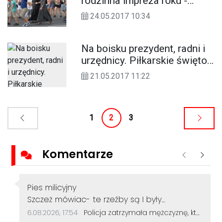
rodzinna impreza roku -
Festyn Charytatywny
24.05.2017 10:34
"Wakacje dzieciom"
Na boisku prezydent, radni i
urzędnicy. Piłkarskie święto
na stadionie "Kuźniczka".
21.05.2017 11:22
ZDJĘCIA
1
2
3
Komentarze
Poprzednie
Nastę
Autor komentarza:
Pies milicyjny
Treść komentarza:
Szczeż mówiac- te rzeźby są I były
szkaradne. Chociaż teraz mają ciekawą
Data dodania komentarza:
Źródło komentarza:
6.08.2026, 17:54
Policja zatrzymała mężczyznę, który dewastował koziołki siekierą! Odcięte elementy zakopał w ogródku