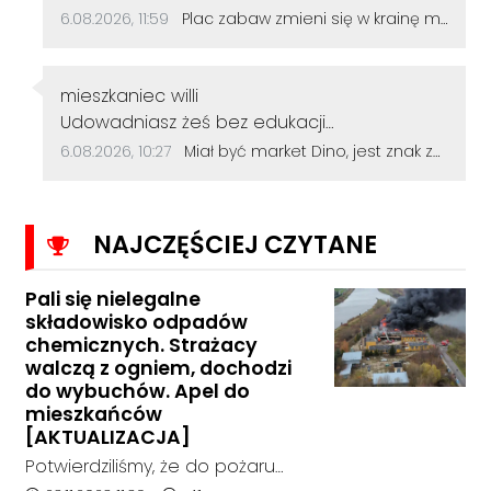
Data dodania komentarza:
Źródło komentarza:
6.08.2026, 11:59
Plac zabaw zmieni się w krainę małych odkrywców. Główną atrakcją będzie galeon
Autor komentarza:
mieszkaniec willi
Treść komentarza:
Udowadniasz żeś bez edukacji
podstawowej...
Data dodania komentarza:
Źródło komentarza:
6.08.2026, 10:27
Miał być market Dino, jest znak zapytania. Przetarg na działkę przy szkole zakończył się bez ofert
NAJCZĘŚCIEJ CZYTANE
Pali się nielegalne
składowisko odpadów
chemicznych. Strażacy
walczą z ogniem, dochodzi
do wybuchów. Apel do
mieszkańców
[AKTUALIZACJA]
Potwierdziliśmy, że do pożaru