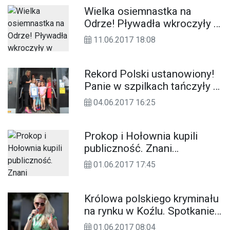
Wielka osiemnastka na
Odrze! Pływadła wkroczyły w
pełnoletniość. Finał imprezy
11.06.2017 18:08
na Szkwale. ZDJĘCIA
Rekord Polski ustanowiony!
Panie w szpilkach tańczyły z
Iwoną Pavlović w autobusie
04.06.2017 16:25
MZK. FOTO. WIDEO
Prokop i Hołownia kupili
publiczność. Znani
prezenterzy na koncercie z
01.06.2017 17:45
okazji Dnia Dziecka w
Kędzierzynie-Koźlu.
ZDJĘCIA
Królowa polskiego kryminału
na rynku w Koźlu. Spotkanie
z Katarzyną Bondą. WIDEO
01.06.2017 08:04