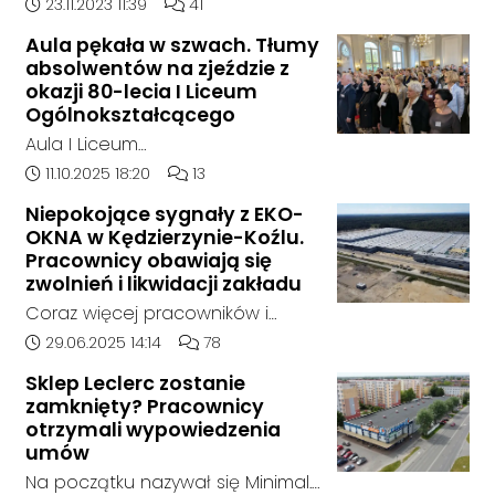
doszło w hali, w której nielegalnie
Data dodania artykułu:
Liczba komentarzy artykułu:
23.11.2023 11:39
41
składowane były odpady
Aula pękała w szwach. Tłumy
chemiczne.
absolwentów na zjeździe z
okazji 80-lecia I Liceum
Ogólnokształcącego
Aula I Liceum
Ogólnokształcącego im. Henryka
Data dodania artykułu:
Liczba komentarzy artykułu:
11.10.2025 18:20
13
Sienkiewicza w Kędzierzynie-Koźlu
Niepokojące sygnały z EKO-
w sobotnie przedpołudnie
OKNA w Kędzierzynie-Koźlu.
dosłownie pękała w szwach. Na
Pracownicy obawiają się
wyjątkowy zjazd absolwentów z
zwolnień i likwidacji zakładu
okazji jubileuszu 80-lecia szkoły
Coraz więcej pracowników i
przyjechali ludzie z różnych
mieszkańców zgłasza się do
Data dodania artykułu:
Liczba komentarzy artykułu:
29.06.2025 14:14
78
zakątków Polski i świata. W tym
naszej redakcji, alarmując o
roku zarejestrowało się ponad
Sklep Leclerc zostanie
niepokojącej sytuacji w zakładzie
zamknięty? Pracownicy
1000 uczestników. To największy
EKO-OKNA w Kędzierzynie-Koźlu.
otrzymali wypowiedzenia
zjazd w historii placówki.
Jak wynika z ich relacji, firma
umów
miała w ostatnich tygodniach
Na początku nazywał się Minimal.