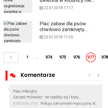
świetlna w Kłodnicy nie
działa? Powód jest
22.01.2018 17:17
prozaiczny
Plac zabaw dla psów
chwilowo zamknięty.
Czytelnicy pytają, dlaczego
22.01.2018 11:20
1
...
974
975
976
977
978
Komentarze
Poprzednie
Nastę
Autor komentarza:
Pies milicyjny
Treść komentarza:
Szczeż mówiac- te rzeźby są I były
szkaradne. Chociaż teraz mają ciekawą
Data dodania komentarza:
Źródło komentarza:
6.08.2026, 17:54
Policja zatrzymała mężczyznę, który dewastował koziołki siekierą! Odcięte elementy zakopał w ogródku