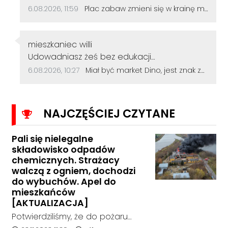
Data dodania komentarza:
Źródło komentarza:
6.08.2026, 11:59
Plac zabaw zmieni się w krainę małych odkrywców. Główną atrakcją będzie galeon
Autor komentarza:
mieszkaniec willi
Treść komentarza:
Udowadniasz żeś bez edukacji
podstawowej...
Data dodania komentarza:
Źródło komentarza:
6.08.2026, 10:27
Miał być market Dino, jest znak zapytania. Przetarg na działkę przy szkole zakończył się bez ofert
NAJCZĘŚCIEJ CZYTANE
Pali się nielegalne
składowisko odpadów
chemicznych. Strażacy
walczą z ogniem, dochodzi
do wybuchów. Apel do
mieszkańców
[AKTUALIZACJA]
Potwierdziliśmy, że do pożaru