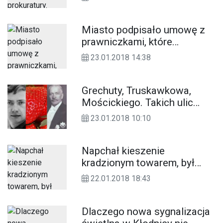
senator Peczkis
Miasto podpisało umowę z
prawniczkami, które
bezpłatnie doradzają
23.01.2018 14:38
mieszkańcom
Grechuty, Truskawkowa,
Mościckiego. Takich ulic
jeszcze nie ma, ale mogą
23.01.2018 10:10
być. Szykują kolejne zmiany
Napchał kieszenie
kradzionym towarem, był
agresywny. Pierwsi
22.01.2018 18:43
interweniowali strażnicy
miejscy
Dlaczego nowa sygnalizacja