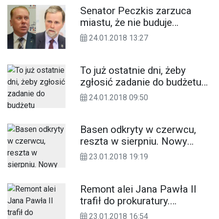
Senator Peczkis zarzuca
miastu, że nie buduje
mieszkań plus.
24.01.2018 13:27
Wiceprezydent Maruszczak
kontruje
To już ostatnie dni, żeby
zgłosić zadanie do budżetu
obywatelskiego
24.01.2018 09:50
Basen odkryty w czerwcu,
reszta w sierpniu. Nowy
wygląd. Wykonawca:
23.01.2018 19:19
zdążymy
Remont alei Jana Pawła II
trafił do prokuratury.
Zawiadomienie złożył
23.01.2018 16:54