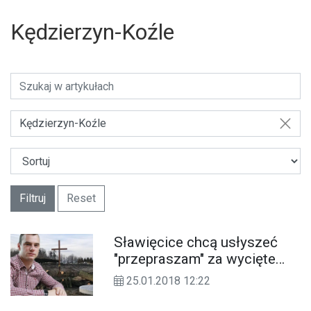
Kędzierzyn-Koźle
Kędzierzyn-Koźle
Filtruj
Reset
Sławięcice chcą usłyszeć
"przepraszam" za wycięte
drzewa. Radni stawiają
25.01.2018 12:22
sprawę na ostrzu noża