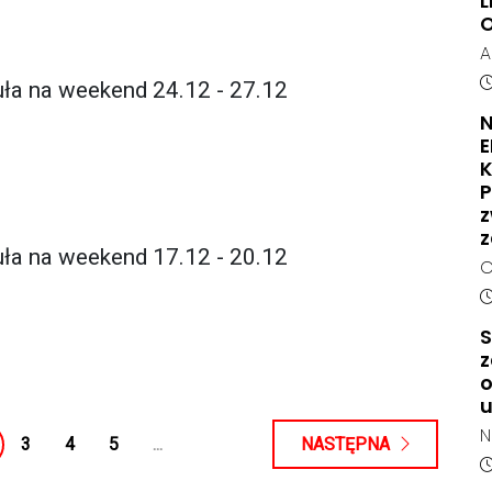
L
O
A
O
D
ła na weekend 24.12 - 27.12
H
N
K
s
K
d
P
N
z
a
z
ła na weekend 17.12 - 20.12
j
C
p
m
D
z
n
S
t
n
z
p
z
o
n
K
p
z
N
3
4
5
...
NASTĘPNA
o
M
D
r
z