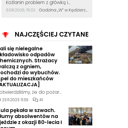
Treść komentarza:
Koźlanin problem z główką i
myśleniem. Psychiatra pomoże.
Data dodania komentarza:
Źródło komentarza:
8.08.2026, 15:02
Godzina „W” w Kędzierzynie-Koźlu. Mieszkańcy uczcili pamięć powstańców warszawskich
NAJCZĘŚCIEJ CZYTANE
ali się nielegalne
kładowisko odpadów
hemicznych. Strażacy
alczą z ogniem,
ochodzi do wybuchów.
pel do mieszkańców
AKTUALIZACJA]
otwierdziliśmy, że do pożaru
oszło w hali, w której
ata dodania artykułu:
Liczba komentarzy artykułu:
23.11.2023 11:39
41
ielegalnie składowane były
ula pękała w szwach.
dpady chemiczne.
łumy absolwentów na
jeździe z okazji 80-lecia I