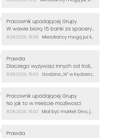
rozwoju miasta.No moje gratulacje
👌👍
Autor komentarza:
Pracownik upadającej Grupy
Treść komentarza:
W wawie biorą 1.5 banki za spacery
po lesie u nas ile
Data dodania komentarza:
Źródło komentarza:
8.08.2026, 15:06
Mieszkańcy mogą już korzystać z powiększonego parku w Śródmieściu. Są nowe alejki i ławki
Autor komentarza:
Prawda
Treść komentarza:
Dlaczego wyzywasz innych od troli,
sam jesteś tępy. Życzę więcej
Data dodania komentarza:
Źródło komentarza:
8.08.2026, 15:03
Godzina „W” w Kędzierzynie-Koźlu. Mieszkańcy uczcili pamięć powstańców warszawskich
rozumu.
Autor komentarza:
Pracownik upadającej Grupy
Treść komentarza:
No jak to w mieście mozliwosci
Data dodania komentarza:
Źródło komentarza:
8.08.2026, 15:02
Miał być market Dino, jest znak zapytania. Przetarg na działkę przy szkole zakończył się bez ofert
Autor komentarza:
Prawda