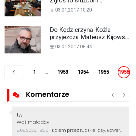
Zgłoś to służbom
weterynaryjnym. Narada
03.01.2017 10:20
służb w starostwie w
związku z groźnym wirusem
Do Kędzierzyna-Koźla
przyjeżdża Mateusz Kijowski,
lider Komitetu Obrony
03.01.2017 08:44
Demokracji
1
...
1953
1954
1955
1956
Komentarze
Poprzednie
Nastę
Autor komentarza:
tw
Treść komentarza:
Wot maładcy
Data dodania komentarza:
Źródło komentarza:
8.08.2026, 19:56
Kołem przez rudzkie lasy. Rowerzyści z Kędzierzyna-Koźla pokonali 50 kilometrów