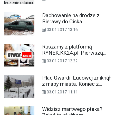
jednak drugie tyle. Prośba o
pomoc
Dachowanie na drodze z
Bierawy do Ciska.
Poszkodowana kobieta
03.01.2017 13:16
zabrana do szpitala
Ruszamy z platformą
RYNEK.KK24.pl! Pierwszą
bazą firm i ofert w
03.01.2017 12:22
Kędzierzynie-Koźlu
Plac Gwardii Ludowej zniknął
z mapy miasta. Koniec z
podwójnym nazewnictwem
03.01.2017 11:11
na Pogorzelcu
Widzisz martwego ptaka?