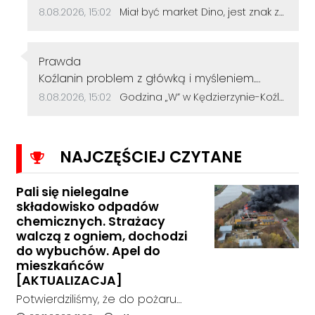
Data dodania komentarza:
Źródło komentarza:
8.08.2026, 15:02
Miał być market Dino, jest znak zapytania. Przetarg na działkę przy szkole zakończył się bez ofert
Autor komentarza:
Prawda
Treść komentarza:
Koźlanin problem z główką i myśleniem.
Psychiatra pomoże.
Data dodania komentarza:
Źródło komentarza:
8.08.2026, 15:02
Godzina „W” w Kędzierzynie-Koźlu. Mieszkańcy uczcili pamięć powstańców warszawskich
NAJCZĘŚCIEJ CZYTANE
Pali się nielegalne
składowisko odpadów
chemicznych. Strażacy
walczą z ogniem, dochodzi
do wybuchów. Apel do
mieszkańców
[AKTUALIZACJA]
Potwierdziliśmy, że do pożaru