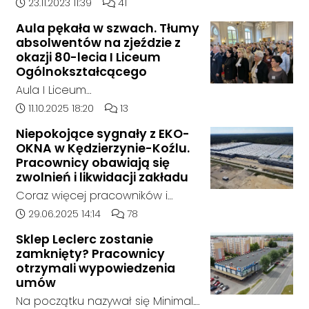
doszło w hali, w której nielegalnie
Data dodania artykułu:
Liczba komentarzy artykułu:
23.11.2023 11:39
41
składowane były odpady
Aula pękała w szwach. Tłumy
chemiczne.
absolwentów na zjeździe z
okazji 80-lecia I Liceum
Ogólnokształcącego
Aula I Liceum
Ogólnokształcącego im. Henryka
Data dodania artykułu:
Liczba komentarzy artykułu:
11.10.2025 18:20
13
Sienkiewicza w Kędzierzynie-Koźlu
Niepokojące sygnały z EKO-
w sobotnie przedpołudnie
OKNA w Kędzierzynie-Koźlu.
dosłownie pękała w szwach. Na
Pracownicy obawiają się
wyjątkowy zjazd absolwentów z
zwolnień i likwidacji zakładu
okazji jubileuszu 80-lecia szkoły
Coraz więcej pracowników i
przyjechali ludzie z różnych
mieszkańców zgłasza się do
Data dodania artykułu:
Liczba komentarzy artykułu:
29.06.2025 14:14
78
zakątków Polski i świata. W tym
naszej redakcji, alarmując o
roku zarejestrowało się ponad
Sklep Leclerc zostanie
niepokojącej sytuacji w zakładzie
zamknięty? Pracownicy
1000 uczestników. To największy
EKO-OKNA w Kędzierzynie-Koźlu.
otrzymali wypowiedzenia
zjazd w historii placówki.
Jak wynika z ich relacji, firma
umów
miała w ostatnich tygodniach
Na początku nazywał się Minimal.