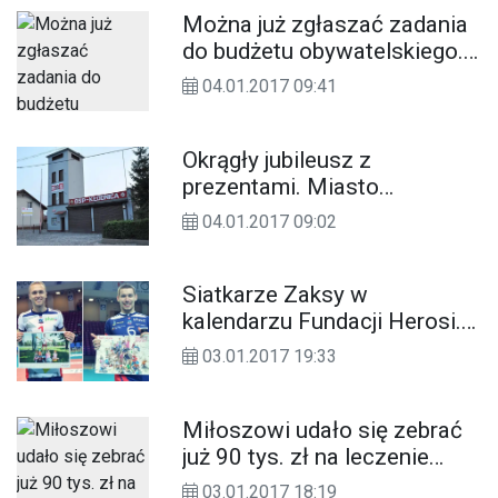
Można już zgłaszać zadania
do budżetu obywatelskiego.
Przez internet to bajecznie
04.01.2017 09:41
proste!
Okrągły jubileusz z
prezentami. Miasto
przebuduje remizę w
04.01.2017 09:02
Kłodnicy i dofinansuje zakup
wozu
Siatkarze Zaksy w
kalendarzu Fundacji Herosi.
Pomogą zebrać fundusze dla
03.01.2017 19:33
dzieci chorych na raka
Miłoszowi udało się zebrać
już 90 tys. zł na leczenie
ratujące życie. Potrzeba
03.01.2017 18:19