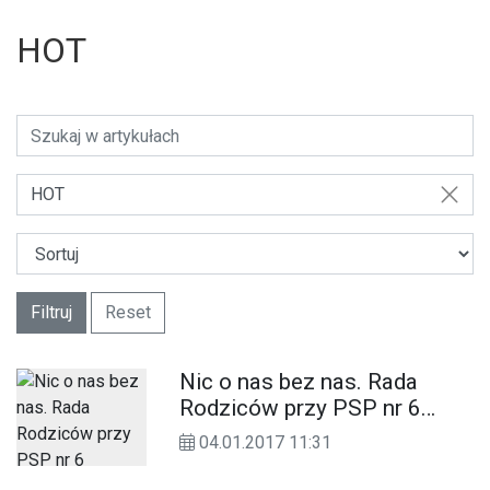
HOT
HOT
Filtruj
Reset
Nic o nas bez nas. Rada
Rodziców przy PSP nr 6
zapowiada walkę o
04.01.2017 11:31
utrzymanie szkoły