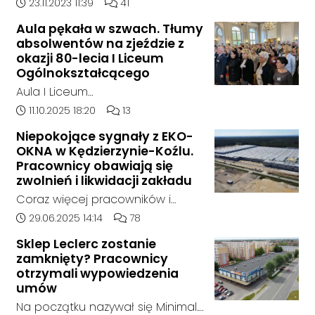
doszło w hali, w której nielegalnie
Data dodania artykułu:
Liczba komentarzy artykułu:
23.11.2023 11:39
41
składowane były odpady
Aula pękała w szwach. Tłumy
chemiczne.
absolwentów na zjeździe z
okazji 80-lecia I Liceum
Ogólnokształcącego
Aula I Liceum
Ogólnokształcącego im. Henryka
Data dodania artykułu:
Liczba komentarzy artykułu:
11.10.2025 18:20
13
Sienkiewicza w Kędzierzynie-Koźlu
Niepokojące sygnały z EKO-
w sobotnie przedpołudnie
OKNA w Kędzierzynie-Koźlu.
dosłownie pękała w szwach. Na
Pracownicy obawiają się
wyjątkowy zjazd absolwentów z
zwolnień i likwidacji zakładu
okazji jubileuszu 80-lecia szkoły
Coraz więcej pracowników i
przyjechali ludzie z różnych
mieszkańców zgłasza się do
Data dodania artykułu:
Liczba komentarzy artykułu:
29.06.2025 14:14
78
zakątków Polski i świata. W tym
naszej redakcji, alarmując o
roku zarejestrowało się ponad
Sklep Leclerc zostanie
niepokojącej sytuacji w zakładzie
zamknięty? Pracownicy
1000 uczestników. To największy
EKO-OKNA w Kędzierzynie-Koźlu.
otrzymali wypowiedzenia
zjazd w historii placówki.
Jak wynika z ich relacji, firma
umów
miała w ostatnich tygodniach
Na początku nazywał się Minimal.