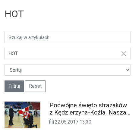
HOT
HOT
Filtruj
Reset
Podwójne święto strażaków
z Kędzierzyna-Koźla. Nasza
komenda wreszcie
22.05.2017 13:30
doczekała się sztandaru.
ZDJĘCIA