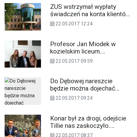
ZUS wstrzymał wypłaty
świadczeń na konta klientów
Twojej SKOK z Kędzierzyna-
22.05.2017 12:24
Koźla
Profesor Jan Miodek w
kozielskim liceum.
Polszczyzna jest piękna. Nie
22.05.2017 09:59
zaśmiecajmy jej!
Do Dębowej nareszcie
będzie można dojechać
ścieżką rowerową. Remont
22.05.2017 09:24
też w Kłodnicy
Konar był za drogi, odejście
Tillie nas zaskoczyło.
Rozmowa z Sebastianem
22.05.2017 08:37