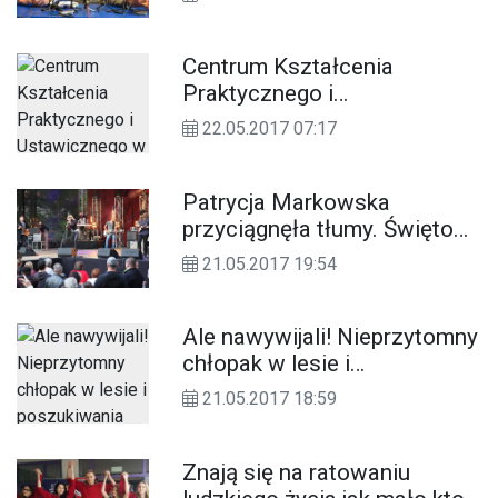
Świderskim
Centrum Kształcenia
Praktycznego i
Ustawicznego w
22.05.2017 07:17
Kędzierzynie-Koźlu z
Opolską Nagrodą Jakości
Patrycja Markowska
przyciągnęła tłumy. Święto
województwa w
21.05.2017 19:54
Kędzierzynie-Koźlu.
ZDJĘCIA
Ale nawywijali! Nieprzytomny
chłopak w lesie i
poszukiwania jego kolegi,
21.05.2017 18:59
który się zgubił
Znają się na ratowaniu