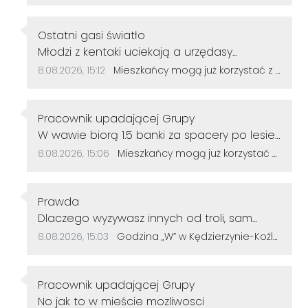
Autor komentarza:
Ostatni gasi światło
Treść komentarza:
Młodzi z kentaki uciekają a urzędasy
otwierają alejki nic nieznaczące dla rozwoju
Data dodania komentarza:
Źródło komentarza:
8.08.2026, 15:12
Mieszkańcy mogą już korzystać z powiększonego parku w Śródmieściu. Są nowe alejki i ławki
miasta.No moje gratulacje 👌👍
Autor komentarza:
Pracownik upadającej Grupy
Treść komentarza:
W wawie biorą 1.5 banki za spacery po lesie
u nas ile
Data dodania komentarza:
Źródło komentarza:
8.08.2026, 15:06
Mieszkańcy mogą już korzystać z powiększonego parku w Śródmieściu. Są nowe alejki i ławki
Autor komentarza:
Prawda
Treść komentarza:
Dlaczego wyzywasz innych od troli, sam
jesteś tępy. Życzę więcej rozumu.
Data dodania komentarza:
Źródło komentarza:
8.08.2026, 15:03
Godzina „W” w Kędzierzynie-Koźlu. Mieszkańcy uczcili pamięć powstańców warszawskich
Autor komentarza:
Pracownik upadającej Grupy
Treść komentarza:
No jak to w mieście mozliwosci