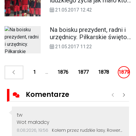
ludzkiego życia jak mało kto.
Drużyna II LO najlepsza na
21.05.2017 12:42
Opolszczyźnie
Na boisku prezydent, radni i
urzędnicy. Piłkarskie święto
na stadionie "Kuźniczka".
21.05.2017 11:22
ZDJĘCIA
1
...
1876
1877
1878
1879
Komentarze
Poprzednie
Nastę
Autor komentarza:
tw
Treść komentarza:
Wot maładcy
Data dodania komentarza:
Źródło komentarza:
8.08.2026, 19:56
Kołem przez rudzkie lasy. Rowerzyści z Kędzierzyna-Koźla pokonali 50 kilometrów