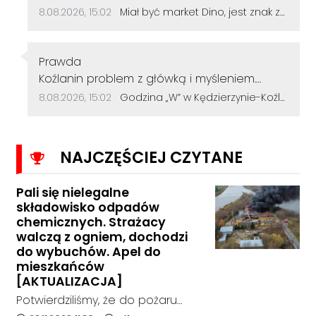
Data dodania komentarza:
Źródło komentarza:
8.08.2026, 15:02
Miał być market Dino, jest znak zapytania. Przetarg na działkę przy szkole zakończył się bez ofert
Autor komentarza:
Prawda
Treść komentarza:
Koźlanin problem z główką i myśleniem.
Psychiatra pomoże.
Data dodania komentarza:
Źródło komentarza:
8.08.2026, 15:02
Godzina „W” w Kędzierzynie-Koźlu. Mieszkańcy uczcili pamięć powstańców warszawskich
NAJCZĘŚCIEJ CZYTANE
Pali się nielegalne
składowisko odpadów
chemicznych. Strażacy
walczą z ogniem, dochodzi
do wybuchów. Apel do
mieszkańców
[AKTUALIZACJA]
Potwierdziliśmy, że do pożaru