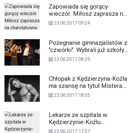
Zapowiada się gorący
wieczór. Miłosz zaprasza na
charytatywny pokaz bielizny
23.06.2017 09:24
Pożegnanie gimnazjalistów z
"czwórki". Wybrali już szkoły
średnie. Które najczęściej?
23.06.2017 08:29
Chłopak z Kędzierzyna-Koźla
ma szansę na tytuł Mistera
Polski. „Wyłowili” go na
22.06.2017 18:35
Instagramie!
Lekarze ze szpitala w
Kędzierzynie-Koźlu
konsultują się przez Skype.
22.06.2017 17:57