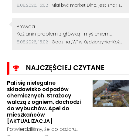
Data dodania komentarza:
Źródło komentarza:
8.08.2026, 15:02
Miał być market Dino, jest znak zapytania. Przetarg na działkę przy szkole zakończył się bez ofert
Autor komentarza:
Prawda
Treść komentarza:
Koźlanin problem z główką i myśleniem.
Psychiatra pomoże.
Data dodania komentarza:
Źródło komentarza:
8.08.2026, 15:02
Godzina „W” w Kędzierzynie-Koźlu. Mieszkańcy uczcili pamięć powstańców warszawskich
NAJCZĘŚCIEJ CZYTANE
Pali się nielegalne
składowisko odpadów
chemicznych. Strażacy
walczą z ogniem, dochodzi
do wybuchów. Apel do
mieszkańców
[AKTUALIZACJA]
Potwierdziliśmy, że do pożaru