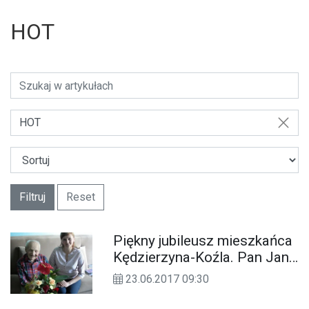
HOT
HOT
Filtruj
Reset
Piękny jubileusz mieszkańca
Kędzierzyna-Koźla. Pan Jan
Nowak świętuje dziś setne
23.06.2017 09:30
urodziny