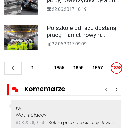
jazdy, rowerzystka była po
spożyciu. Ustalenia z
22.06.2017 10:19
wczorajszego wypadku
Po szkole od razu dostaną
pracę. Famet nowym
partnerem Zespołu Szkół
22.06.2017 09:09
Żeglugi Śródlądowej
1
...
1855
1856
1857
1858
Komentarze
Poprzednie
Nastę
Autor komentarza:
tw
Treść komentarza:
Wot maładcy
Data dodania komentarza:
Źródło komentarza:
8.08.2026, 19:56
Kołem przez rudzkie lasy. Rowerzyści z Kędzierzyna-Koźla pokonali 50 kilometrów