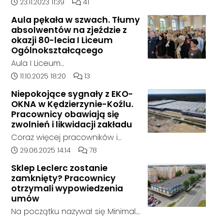
doszło w hali, w której nielegalnie
Data dodania artykułu:
Liczba komentarzy artykułu:
23.11.2023 11:39
41
składowane były odpady
Aula pękała w szwach. Tłumy
chemiczne.
absolwentów na zjeździe z
okazji 80-lecia I Liceum
Ogólnokształcącego
Aula I Liceum
Ogólnokształcącego im. Henryka
Data dodania artykułu:
Liczba komentarzy artykułu:
11.10.2025 18:20
13
Sienkiewicza w Kędzierzynie-Koźlu
Niepokojące sygnały z EKO-
w sobotnie przedpołudnie
OKNA w Kędzierzynie-Koźlu.
dosłownie pękała w szwach. Na
Pracownicy obawiają się
wyjątkowy zjazd absolwentów z
zwolnień i likwidacji zakładu
okazji jubileuszu 80-lecia szkoły
Coraz więcej pracowników i
przyjechali ludzie z różnych
mieszkańców zgłasza się do
Data dodania artykułu:
Liczba komentarzy artykułu:
29.06.2025 14:14
78
zakątków Polski i świata. W tym
naszej redakcji, alarmując o
roku zarejestrowało się ponad
Sklep Leclerc zostanie
niepokojącej sytuacji w zakładzie
zamknięty? Pracownicy
1000 uczestników. To największy
EKO-OKNA w Kędzierzynie-Koźlu.
otrzymali wypowiedzenia
zjazd w historii placówki.
Jak wynika z ich relacji, firma
umów
miała w ostatnich tygodniach
Na początku nazywał się Minimal.