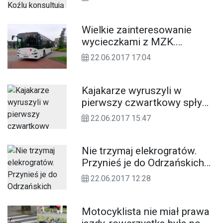
Pierwsi mają taki system
Wielkie zainteresowanie
wycieczkami z MZK.
Chętnych jest więcej niż
22.06.2017 17:04
miejsc. Pojedzie dodatkowy
autobus
Kajakarze wyruszyli w
pierwszy czwartkowy spływ
Kłodnicą i Odrą
22.06.2017 15:47
Nie trzymaj elekrogratów.
Przynieś je do Odrzańskich
Ogrodów i wymień na
22.06.2017 12:28
sadzonkę
Motocyklista nie miał prawa