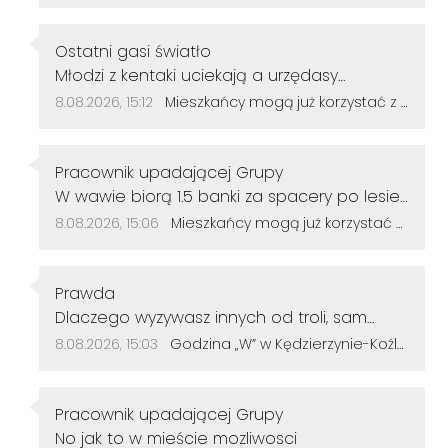
Autor komentarza:
Ostatni gasi światło
Treść komentarza:
Młodzi z kentaki uciekają a urzędasy
otwierają alejki nic nieznaczące dla rozwoju
Data dodania komentarza:
Źródło komentarza:
8.08.2026, 15:12
Mieszkańcy mogą już korzystać z powiększonego parku w Śródmieściu. Są nowe alejki i ławki
miasta.No moje gratulacje 👌👍
Autor komentarza:
Pracownik upadającej Grupy
Treść komentarza:
W wawie biorą 1.5 banki za spacery po lesie
u nas ile
Data dodania komentarza:
Źródło komentarza:
8.08.2026, 15:06
Mieszkańcy mogą już korzystać z powiększonego parku w Śródmieściu. Są nowe alejki i ławki
Autor komentarza:
Prawda
Treść komentarza:
Dlaczego wyzywasz innych od troli, sam
jesteś tępy. Życzę więcej rozumu.
Data dodania komentarza:
Źródło komentarza:
8.08.2026, 15:03
Godzina „W” w Kędzierzynie-Koźlu. Mieszkańcy uczcili pamięć powstańców warszawskich
Autor komentarza:
Pracownik upadającej Grupy
Treść komentarza:
No jak to w mieście mozliwosci