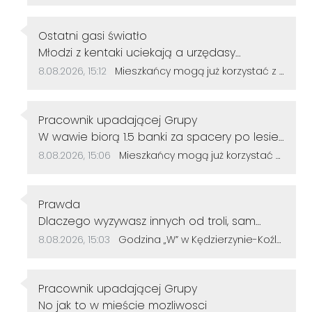
Autor komentarza:
Ostatni gasi światło
Treść komentarza:
Młodzi z kentaki uciekają a urzędasy
otwierają alejki nic nieznaczące dla rozwoju
Data dodania komentarza:
Źródło komentarza:
8.08.2026, 15:12
Mieszkańcy mogą już korzystać z powiększonego parku w Śródmieściu. Są nowe alejki i ławki
miasta.No moje gratulacje 👌👍
Autor komentarza:
Pracownik upadającej Grupy
Treść komentarza:
W wawie biorą 1.5 banki za spacery po lesie
u nas ile
Data dodania komentarza:
Źródło komentarza:
8.08.2026, 15:06
Mieszkańcy mogą już korzystać z powiększonego parku w Śródmieściu. Są nowe alejki i ławki
Autor komentarza:
Prawda
Treść komentarza:
Dlaczego wyzywasz innych od troli, sam
jesteś tępy. Życzę więcej rozumu.
Data dodania komentarza:
Źródło komentarza:
8.08.2026, 15:03
Godzina „W” w Kędzierzynie-Koźlu. Mieszkańcy uczcili pamięć powstańców warszawskich
Autor komentarza:
Pracownik upadającej Grupy
Treść komentarza:
No jak to w mieście mozliwosci