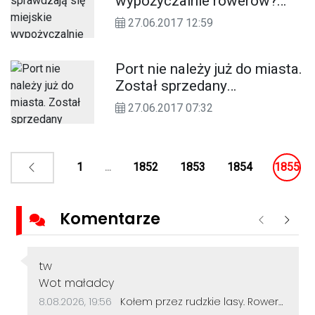
wypożyczalnie rowerów?
Znamy pierwszą statystykę
27.06.2017 12:59
Port nie należy już do miasta.
Został sprzedany
inwestorowi. Kwota
27.06.2017 07:32
transakcji padła publicznie
1
...
1852
1853
1854
1855
Komentarze
Poprzednie
Nastę
Autor komentarza:
tw
Treść komentarza:
Wot maładcy
Data dodania komentarza:
Źródło komentarza:
8.08.2026, 19:56
Kołem przez rudzkie lasy. Rowerzyści z Kędzierzyna-Koźla pokonali 50 kilometrów