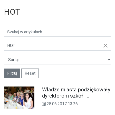
HOT
HOT
Filtruj
Reset
Władze miasta podziękowały
dyrektorom szkół i
przedszkoli za mijający rok
28.06.2017 13:26
szkolny