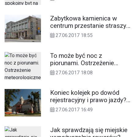
Lecznica znalazła się w
rządowej sieci
Zabytkowa kamienica w
centrum przestanie straszyć
wyglądem. Ruszył remont
27.06.2017 18:55
To może być noc z
piorunami. Ostrzeżenie
meteorologiczne dla
27.06.2017 18:08
naszego regionu
Koniec kolejek po dowód
rejestracyjny i prawo jazdy?
Starostwo chce wprowadzić
27.06.2017 16:49
elektroniczną rejestrację
Jak sprawdzają się miejskie