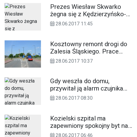
Prezes Wiesław Skwarko
żegna się z Kędzierzyńsko-
Kozielskim Parkiem
28.06.2017 11:45
Przemysłowym
Kosztowny remont drogi do
Zalesia Śląskiego. Prace
mogą ruszyć pod koniec
28.06.2017 10:37
lipca
Gdy weszła do domu,
przywitał ją alarm czujnika
tlenku węgla. Ratownicy
28.06.2017 08:30
interweniują w wieżowcu
Kozielski szpital ma
zapewniony spokojny byt na
najbliższe cztery lata.
28.06.2017 06:46