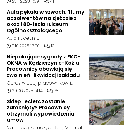
doszło w hali, w której nielegalnie
Data dodania artykułu:
Liczba komentarzy artykułu:
23.11.2023 11:39
41
składowane były odpady
Aula pękała w szwach. Tłumy
chemiczne.
absolwentów na zjeździe z
okazji 80-lecia I Liceum
Ogólnokształcącego
Aula I Liceum
Ogólnokształcącego im. Henryka
Data dodania artykułu:
Liczba komentarzy artykułu:
11.10.2025 18:20
13
Sienkiewicza w Kędzierzynie-Koźlu
Niepokojące sygnały z EKO-
w sobotnie przedpołudnie
OKNA w Kędzierzynie-Koźlu.
dosłownie pękała w szwach. Na
Pracownicy obawiają się
wyjątkowy zjazd absolwentów z
zwolnień i likwidacji zakładu
okazji jubileuszu 80-lecia szkoły
Coraz więcej pracowników i
przyjechali ludzie z różnych
mieszkańców zgłasza się do
Data dodania artykułu:
Liczba komentarzy artykułu:
29.06.2025 14:14
78
zakątków Polski i świata. W tym
naszej redakcji, alarmując o
roku zarejestrowało się ponad
Sklep Leclerc zostanie
niepokojącej sytuacji w zakładzie
zamknięty? Pracownicy
1000 uczestników. To największy
EKO-OKNA w Kędzierzynie-Koźlu.
otrzymali wypowiedzenia
zjazd w historii placówki.
Jak wynika z ich relacji, firma
umów
miała w ostatnich tygodniach
Na początku nazywał się Minimal.