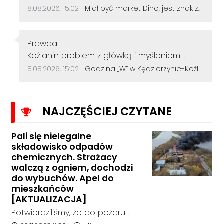
Data dodania komentarza:
Źródło komentarza:
8.08.2026, 15:02
Miał być market Dino, jest znak zapytania. Przetarg na działkę przy szkole zakończył się bez ofert
Autor komentarza:
Prawda
Treść komentarza:
Koźlanin problem z główką i myśleniem.
Psychiatra pomoże.
Data dodania komentarza:
Źródło komentarza:
8.08.2026, 15:02
Godzina „W” w Kędzierzynie-Koźlu. Mieszkańcy uczcili pamięć powstańców warszawskich
NAJCZĘŚCIEJ CZYTANE
Pali się nielegalne
składowisko odpadów
chemicznych. Strażacy
walczą z ogniem, dochodzi
do wybuchów. Apel do
mieszkańców
[AKTUALIZACJA]
Potwierdziliśmy, że do pożaru