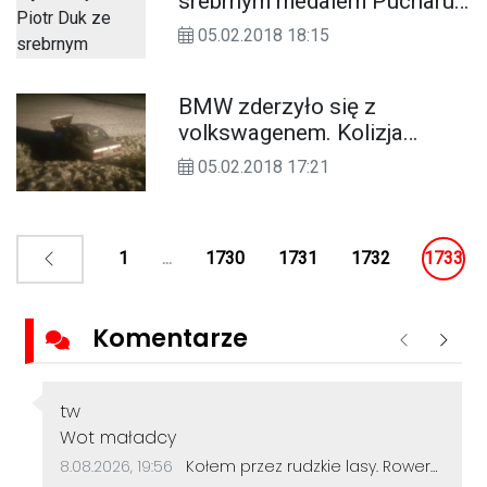
srebrnym medalem Pucharu
Polski seniorów w zapasach
05.02.2018 18:15
BMW zderzyło się z
volkswagenem. Kolizja
osobówek na drodze
05.02.2018 17:21
krajowej nr 38. ZDJĘCIA
1
...
1730
1731
1732
1733
Komentarze
Poprzednie
Nastę
Autor komentarza:
tw
Treść komentarza:
Wot maładcy
Data dodania komentarza:
Źródło komentarza:
8.08.2026, 19:56
Kołem przez rudzkie lasy. Rowerzyści z Kędzierzyna-Koźla pokonali 50 kilometrów