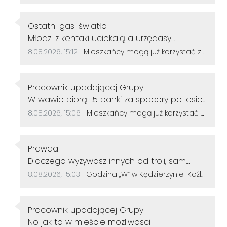
Autor komentarza:
Ostatni gasi światło
Treść komentarza:
Młodzi z kentaki uciekają a urzędasy
otwierają alejki nic nieznaczące dla rozwoju
Data dodania komentarza:
Źródło komentarza:
8.08.2026, 15:12
Mieszkańcy mogą już korzystać z powiększonego parku w Śródmieściu. Są nowe alejki i ławki
miasta.No moje gratulacje 👌👍
Autor komentarza:
Pracownik upadającej Grupy
Treść komentarza:
W wawie biorą 1.5 banki za spacery po lesie
u nas ile
Data dodania komentarza:
Źródło komentarza:
8.08.2026, 15:06
Mieszkańcy mogą już korzystać z powiększonego parku w Śródmieściu. Są nowe alejki i ławki
Autor komentarza:
Prawda
Treść komentarza:
Dlaczego wyzywasz innych od troli, sam
jesteś tępy. Życzę więcej rozumu.
Data dodania komentarza:
Źródło komentarza:
8.08.2026, 15:03
Godzina „W” w Kędzierzynie-Koźlu. Mieszkańcy uczcili pamięć powstańców warszawskich
Autor komentarza:
Pracownik upadającej Grupy
Treść komentarza:
No jak to w mieście mozliwosci