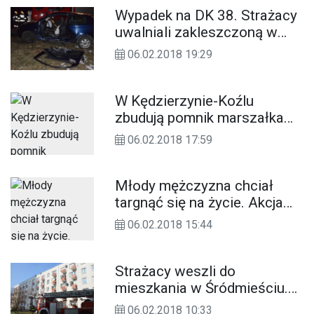
Wypadek na DK 38. Strażacy
uwalniali zakleszczoną w
pojeździe kobietę. ZDJĘCIA
06.02.2018 19:29
W Kędzierzynie-Koźlu
zbudują pomnik marszałka
Piłsudskiego. Będzie gotowy
06.02.2018 17:59
przed 11 listopada
Młody mężczyzna chciał
targnąć się na życie. Akcja
służb ratunkowych na
06.02.2018 15:44
dworcu
Strażacy weszli do
mieszkania w Śródmieściu.
W środku znaleźli ciało
06.02.2018 10:33