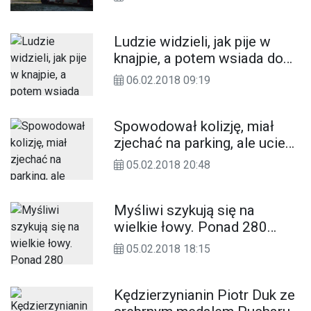
Ludzie widzieli, jak pije w
knajpie, a potem wsiada do
auta. Wezwali policję
06.02.2018 09:19
Spowodował kolizję, miał
zjechać na parking, ale uciekł.
Czytelnik prosi o pomoc
05.02.2018 20:48
Myśliwi szykują się na
wielkie łowy. Ponad 280
dzików z naszych lasów do
05.02.2018 18:15
odstrzału
Kędzierzynianin Piotr Duk ze