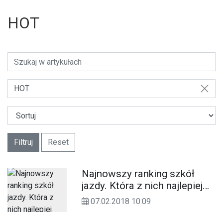
HOT
HOT
Filtruj
Reset
Najnowszy ranking szkół
jazdy. Która z nich najlepiej
przygotowuje do egzaminu?
07.02.2018 10:09