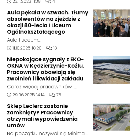
doszło w hali, w której nielegalnie
Data dodania artykułu:
Liczba komentarzy artykułu:
23.11.2023 11:39
41
składowane były odpady
Aula pękała w szwach. Tłumy
chemiczne.
absolwentów na zjeździe z
okazji 80-lecia I Liceum
Ogólnokształcącego
Aula I Liceum
Ogólnokształcącego im. Henryka
Data dodania artykułu:
Liczba komentarzy artykułu:
11.10.2025 18:20
13
Sienkiewicza w Kędzierzynie-Koźlu
Niepokojące sygnały z EKO-
w sobotnie przedpołudnie
OKNA w Kędzierzynie-Koźlu.
dosłownie pękała w szwach. Na
Pracownicy obawiają się
wyjątkowy zjazd absolwentów z
zwolnień i likwidacji zakładu
okazji jubileuszu 80-lecia szkoły
Coraz więcej pracowników i
przyjechali ludzie z różnych
mieszkańców zgłasza się do
Data dodania artykułu:
Liczba komentarzy artykułu:
29.06.2025 14:14
78
zakątków Polski i świata. W tym
naszej redakcji, alarmując o
roku zarejestrowało się ponad
Sklep Leclerc zostanie
niepokojącej sytuacji w zakładzie
zamknięty? Pracownicy
1000 uczestników. To największy
EKO-OKNA w Kędzierzynie-Koźlu.
otrzymali wypowiedzenia
zjazd w historii placówki.
Jak wynika z ich relacji, firma
umów
miała w ostatnich tygodniach
Na początku nazywał się Minimal.