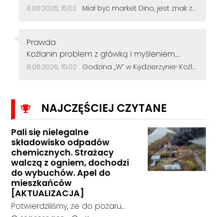
Data dodania komentarza:
Źródło komentarza:
8.08.2026, 15:02
Miał być market Dino, jest znak zapytania. Przetarg na działkę przy szkole zakończył się bez ofert
Autor komentarza:
Prawda
Treść komentarza:
Koźlanin problem z główką i myśleniem.
Psychiatra pomoże.
Data dodania komentarza:
Źródło komentarza:
8.08.2026, 15:02
Godzina „W” w Kędzierzynie-Koźlu. Mieszkańcy uczcili pamięć powstańców warszawskich
NAJCZĘŚCIEJ CZYTANE
Pali się nielegalne
składowisko odpadów
chemicznych. Strażacy
walczą z ogniem, dochodzi
do wybuchów. Apel do
mieszkańców
[AKTUALIZACJA]
Potwierdziliśmy, że do pożaru