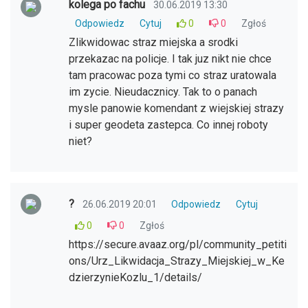
kolega po fachu
30.06.2019 13:30
Odpowiedz
Cytuj
0
0
Zgłoś
Zlikwidowac straz miejska a srodki
przekazac na policje. I tak juz nikt nie chce
tam pracowac poza tymi co straz uratowala
im zycie. Nieudacznicy. Tak to o panach
mysle panowie komendant z wiejskiej strazy
i super geodeta zastepca. Co innej roboty
niet?
?
26.06.2019 20:01
Odpowiedz
Cytuj
0
0
Zgłoś
https://secure.avaaz.org/pl/community_petiti
ons/Urz_Likwidacja_Strazy_Miejskiej_w_Ke
dzierzynieKozlu_1/details/