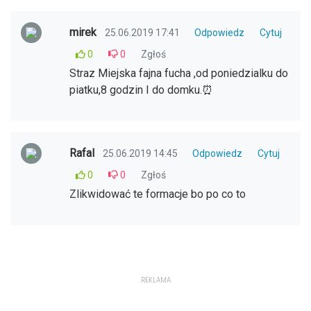
mirek
25.06.2019 17:41
Odpowiedz
Cytuj
0
0
Zgłoś
Straz Miejska fajna fucha ,od poniedzialku do
piatku,8 godzin I do domku.⏰
Rafal
25.06.2019 14:45
Odpowiedz
Cytuj
0
0
Zgłoś
Zlikwidować te formacje bo po co to
REKLAMA