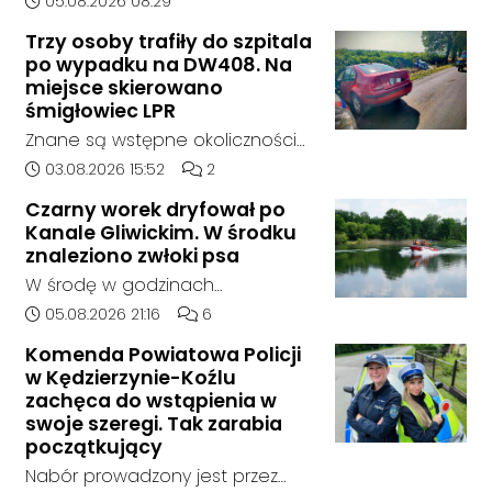
05.08.2026 08:29
żaden oferent.
środę rano w Koźlu. Około
Trzy osoby trafiły do szpitala
godziny 6:30 kierujący
po wypadku na DW408. Na
samochodem marki Honda
miejsce skierowano
zjechał z drogi i uderzył w
śmigłowiec LPR
sygnalizator świetlny.
Znane są wstępne okoliczności
zdarzenia drogowego, do
Data dodania artykułu:
Liczba komentarzy artykułu:
03.08.2026 15:52
2
którego doszło około godziny
Czarny worek dryfował po
14:30 na drodze wojewódzkiej nr
Kanale Gliwickim. W środku
408 pomiędzy Starym Koźlem a
znaleziono zwłoki psa
Bierawą.
W środę w godzinach
popołudniowych służby zostały
Data dodania artykułu:
Liczba komentarzy artykułu:
05.08.2026 21:16
6
zadysponowane nad Kanał
Komenda Powiatowa Policji
Gliwicki po zgłoszeniu od
w Kędzierzynie-Koźlu
zaniepokojonego świadka.
zachęca do wstąpienia w
Osoba zgłaszająca zauważyła
swoje szeregi. Tak zarabia
unoszący się na wodzie czarny
początkujący
worek, którego zawartość
Nabór prowadzony jest przez