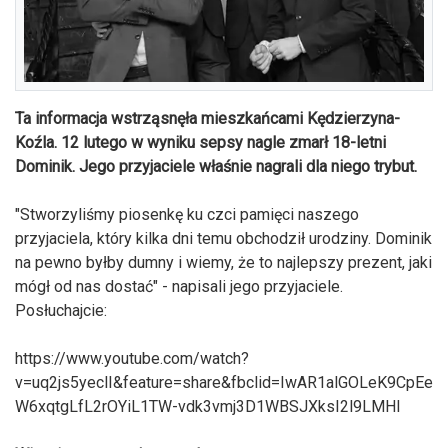
Ta informacja wstrząsnęła mieszkańcami Kędzierzyna-
Koźla. 12 lutego w wyniku sepsy nagle zmarł 18-letni
Dominik. Jego przyjaciele właśnie nagrali dla niego trybut.
"Stworzyliśmy piosenkę ku czci pamięci naszego
przyjaciela, który kilka dni temu obchodził urodziny. Dominik
na pewno byłby dumny i wiemy, że to najlepszy prezent, jaki
mógł od nas dostać" - napisali jego przyjaciele.
Posłuchajcie:
https://www.youtube.com/watch?
v=uq2js5yeclI&feature=share&fbclid=IwAR1alGOLeK9CpEe
W6xqtgLfL2rOYiL1TW-vdk3vmj3D1WBSJXksI2l9LMHI