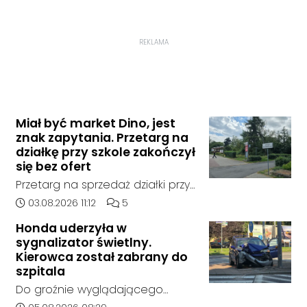
REKLAMA
Miał być market Dino, jest
znak zapytania. Przetarg na
działkę przy szkole zakończył
się bez ofert
Przetarg na sprzedaż działki przy
Zespole Szkół Technicznych i
Data dodania artykułu:
Liczba komentarzy artykułu:
03.08.2026 11:12
5
Ogólnokształcących w
Honda uderzyła w
Kędzierzynie-Koźlu zakończył się
sygnalizator świetlny.
bez rozstrzygnięcia. Mimo
Kierowca został zabrany do
wcześniejszego zainteresowania
szpitala
terenem ze strony sieci Dino, do
Do groźnie wyglądającego
postępowania nie zgłosił się
zdarzenia drogowego doszło w
Data dodania artykułu: