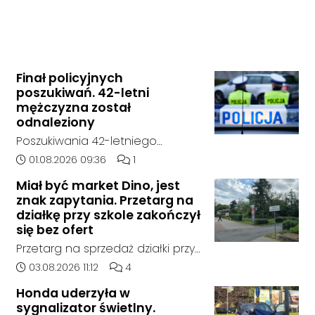
Finał policyjnych
poszukiwań. 42-letni
mężczyzna został
odnaleziony
Poszukiwania 42-letniego
mężczyzny zostały zakończone.
Data dodania artykułu:
Liczba komentarzy artykułu:
01.08.2026 09:36
1
Jak poinformowała opolska
Miał być market Dino, jest
policja, został on odnaleziony w
znak zapytania. Przetarg na
sobotę, 1 sierpnia, na terenie
działkę przy szkole zakończył
kompleksu leśnego w powiecie
się bez ofert
raciborskim, w województwie
Przetarg na sprzedaż działki przy
śląskim.
Zespole Szkół Technicznych i
Data dodania artykułu:
Liczba komentarzy artykułu:
03.08.2026 11:12
4
Ogólnokształcących w
Honda uderzyła w
Kędzierzynie-Koźlu zakończył się
sygnalizator świetlny.