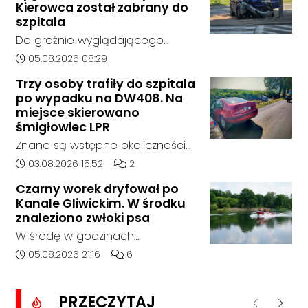
bez rozstrzygnięcia. Mimo
Kierowca został zabrany do
wcześniejszego zainteresowania
szpitala
terenem ze strony sieci Dino, do
Do groźnie wyglądającego
postępowania nie zgłosił się
zdarzenia drogowego doszło w
Data dodania artykułu:
05.08.2026 08:29
żaden oferent.
środę rano w Koźlu. Około
Trzy osoby trafiły do szpitala
godziny 6:30 kierujący
po wypadku na DW408. Na
samochodem marki Honda
miejsce skierowano
zjechał z drogi i uderzył w
śmigłowiec LPR
sygnalizator świetlny.
Znane są wstępne okoliczności
zdarzenia drogowego, do
Data dodania artykułu:
Liczba komentarzy artykułu:
03.08.2026 15:52
2
którego doszło około godziny
Czarny worek dryfował po
14:30 na drodze wojewódzkiej nr
Kanale Gliwickim. W środku
408 pomiędzy Starym Koźlem a
znaleziono zwłoki psa
Bierawą.
W środę w godzinach
popołudniowych służby zostały
Data dodania artykułu:
Liczba komentarzy artykułu:
05.08.2026 21:16
6
zadysponowane nad Kanał
Gliwicki po zgłoszeniu od
PRZECZYTAJ
zaniepokojonego świadka.