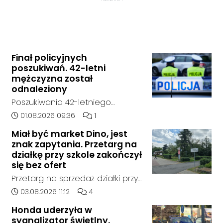
Finał policyjnych
poszukiwań. 42-letni
mężczyzna został
odnaleziony
Poszukiwania 42-letniego
mężczyzny zostały zakończone.
Data dodania artykułu:
Liczba komentarzy artykułu:
01.08.2026 09:36
1
Jak poinformowała opolska
Miał być market Dino, jest
policja, został on odnaleziony w
znak zapytania. Przetarg na
sobotę, 1 sierpnia, na terenie
działkę przy szkole zakończył
kompleksu leśnego w powiecie
się bez ofert
raciborskim, w województwie
Przetarg na sprzedaż działki przy
śląskim.
Zespole Szkół Technicznych i
Data dodania artykułu:
Liczba komentarzy artykułu:
03.08.2026 11:12
4
Ogólnokształcących w
Honda uderzyła w
Kędzierzynie-Koźlu zakończył się
sygnalizator świetlny.