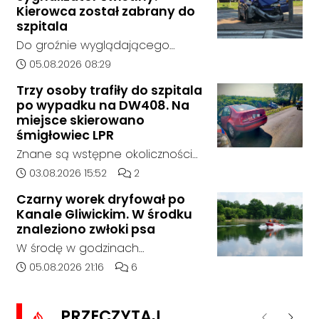
bez rozstrzygnięcia. Mimo
Kierowca został zabrany do
wcześniejszego zainteresowania
szpitala
terenem ze strony sieci Dino, do
Do groźnie wyglądającego
postępowania nie zgłosił się
zdarzenia drogowego doszło w
Data dodania artykułu:
05.08.2026 08:29
żaden oferent.
środę rano w Koźlu. Około
Trzy osoby trafiły do szpitala
godziny 6:30 kierujący
po wypadku na DW408. Na
samochodem marki Honda
miejsce skierowano
zjechał z drogi i uderzył w
śmigłowiec LPR
sygnalizator świetlny.
Znane są wstępne okoliczności
zdarzenia drogowego, do
Data dodania artykułu:
Liczba komentarzy artykułu:
03.08.2026 15:52
2
którego doszło około godziny
Czarny worek dryfował po
14:30 na drodze wojewódzkiej nr
Kanale Gliwickim. W środku
408 pomiędzy Starym Koźlem a
znaleziono zwłoki psa
Bierawą.
W środę w godzinach
popołudniowych służby zostały
Data dodania artykułu:
Liczba komentarzy artykułu:
05.08.2026 21:16
6
zadysponowane nad Kanał
Gliwicki po zgłoszeniu od
PRZECZYTAJ
zaniepokojonego świadka.