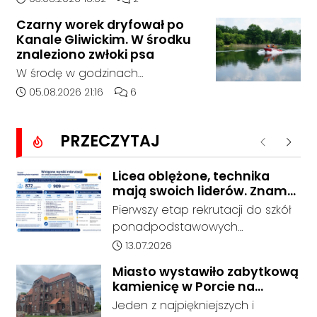
którego doszło około godziny
Czarny worek dryfował po
14:30 na drodze wojewódzkiej nr
Kanale Gliwickim. W środku
408 pomiędzy Starym Koźlem a
znaleziono zwłoki psa
Bierawą.
W środę w godzinach
popołudniowych służby zostały
Data dodania artykułu:
Liczba komentarzy artykułu:
05.08.2026 21:16
6
zadysponowane nad Kanał
Gliwicki po zgłoszeniu od
PRZECZYTAJ
zaniepokojonego świadka.
Poprzednie
Nastę
Osoba zgłaszająca zauważyła
unoszący się na wodzie czarny
Licea oblężone, technika
mają swoich liderów. Znamy
worek, którego zawartość
wstępne wyniki rekrutacji do
wzbudziła jej niepokój.
Pierwszy etap rekrutacji do szkół
szkół w powiecie
ponadpodstawowych
prowadzonych przez Powiat
Data dodania artykułu:
13.07.2026
Kędzierzyńsko-Kozielski pokazuje
Miasto wystawiło zabytkową
coraz wyraźniejsze preferencje
kamienicę w Porcie na
tegorocznych absolwentów szkół
sprzedaż. W dawnym hotelu
Jeden z najpiękniejszych i
podstawowych. Dane dotyczą
mają powstać mieszkania