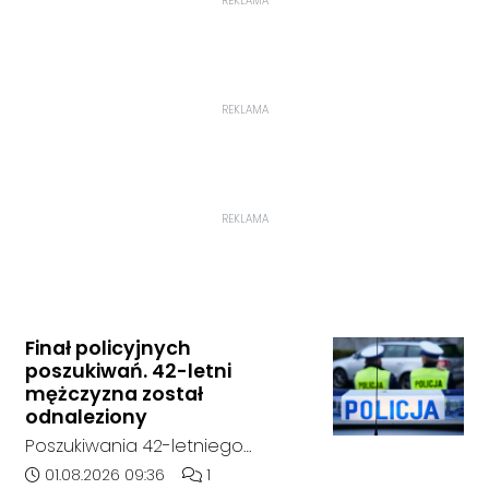
REKLAMA
REKLAMA
REKLAMA
Finał policyjnych
poszukiwań. 42-letni
mężczyzna został
odnaleziony
Poszukiwania 42-letniego
mężczyzny zostały zakończone.
Data dodania artykułu:
Liczba komentarzy artykułu:
01.08.2026 09:36
1