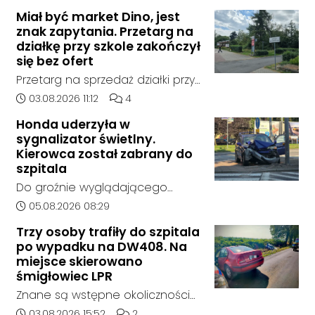
Jak poinformowała opolska
Miał być market Dino, jest
policja, został on odnaleziony w
znak zapytania. Przetarg na
sobotę, 1 sierpnia, na terenie
działkę przy szkole zakończył
kompleksu leśnego w powiecie
się bez ofert
raciborskim, w województwie
Przetarg na sprzedaż działki przy
śląskim.
Zespole Szkół Technicznych i
Data dodania artykułu:
Liczba komentarzy artykułu:
03.08.2026 11:12
4
Ogólnokształcących w
Honda uderzyła w
Kędzierzynie-Koźlu zakończył się
sygnalizator świetlny.
bez rozstrzygnięcia. Mimo
Kierowca został zabrany do
wcześniejszego zainteresowania
szpitala
terenem ze strony sieci Dino, do
Do groźnie wyglądającego
postępowania nie zgłosił się
zdarzenia drogowego doszło w
Data dodania artykułu:
05.08.2026 08:29
żaden oferent.
środę rano w Koźlu. Około
Trzy osoby trafiły do szpitala
godziny 6:30 kierujący
po wypadku na DW408. Na
samochodem marki Honda
miejsce skierowano
zjechał z drogi i uderzył w
śmigłowiec LPR
sygnalizator świetlny.
Znane są wstępne okoliczności
zdarzenia drogowego, do
Data dodania artykułu:
Liczba komentarzy artykułu:
03.08.2026 15:52
2