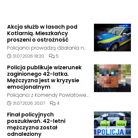
Akcja służb w lasach pod
Kotlarnią. Mieszkańcy
proszeni o ostrożność
Policjanci prowadzą działania na
terenie kompleksów leśnych w
Data dodania artykułu:
Liczba komentarzy artykułu:
31.07.2026 18:20
5
rejonie gminy Bierawa. Jak udało
Policja publikuje wizerunek
nam się ustalić, funkcjonariusze
zaginionego 42-latka.
poszukują mężczyzny, który może
Mężczyzna jest w kryzysie
posiadać niebezpieczne
emocjonalnym
narzędzie, nieoficjalnie broń i
Policjanci z Komendy Powiatowej
stanowić zagrożenie dla osób
Policji w Kędzierzynie-Koźlu
Data dodania artykułu:
Liczba komentarzy artykułu:
31.07.2026 20:07
4
postronnych.
poszukują zaginionego 42-latka,
Finał policyjnych
który jest w kryzysie
poszukiwań. 42-letni
emocjonalnym i może chcieć
mężczyzna został
targnąć się na swoje życie.
odnaleziony