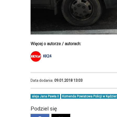
Więcej o autorze / autorach:
KK24
Data dodania:
09.01.2018 13:03
aleja Jana Pawła II
Komenda Powiatowa Policji w Kędzier
Podziel się