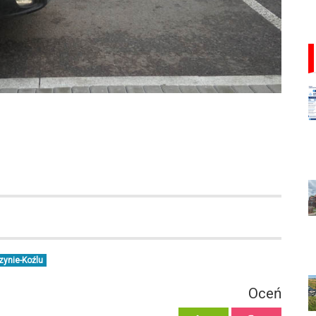
zynie-Koźlu
Oceń