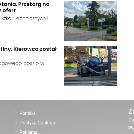
ytania. Przetarg na
z ofert
 Szkół Technicznych i
 zakończył się bez
:
ainteresowania terenem
 zgłosił się żaden
tlny. Kierowca został
rogowego doszło w
 kierujący samochodem
gnalizator świetlny.
Z
Kontakt
Do
Polityka Cookies
po
Reklama