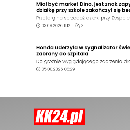
Miał być market Dino, jest znak zap
działkę przy szkole zakończył się be
Przetarg na sprzedaż działki przy Zespole
Ogólnokształcących w Kędzierzynie-Koźlu
Data dodania artykułu:
Liczba komentarzy artykułu
03.08.2026 11:12
3
rozstrzygnięcia. Mimo wcześniejszego z
ze strony sieci Dino, do postępowania nie
oferent.
Honda uderzyła w sygnalizator świe
zabrany do szpitala
Do groźnie wyglądającego zdarzenia d
środę rano w Koźlu. Około godziny 6:30
Data dodania artykułu:
05.08.2026 08:29
marki Honda zjechał z drogi i uderzył w sy