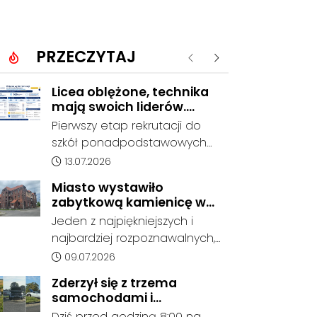
PRZECZYTAJ
Poprzednie
Następne
Licea oblężone, technika
mają swoich liderów.
Znamy wstępne wyniki
Pierwszy etap rekrutacji do
rekrutacji do szkół w
szkół ponadpodstawowych
powiecie
prowadzonych przez Powiat
Data dodania artykułu:
13.07.2026
Kędzierzyńsko-Kozielski
Miasto wystawiło
pokazuje coraz wyraźniejsze
zabytkową kamienicę w
preferencje tegorocznych
Porcie na sprzedaż. W
Jeden z najpiękniejszych i
absolwentów szkół
dawnym hotelu mają
najbardziej rozpoznawalnych,
podstawowych. Dane dotyczą
powstać mieszkania
ale też najbardziej
Data dodania artykułu:
09.07.2026
kandydatów, którzy wskazali
niszczejących budynków Koźla
dany oddział jako pierwszy
Zderzył się z trzema
Portu został wystawiony na
wybór, dlatego nie stanowią
samochodami i
sprzedaż. Gmina Kędzierzyn-
jeszcze ostatecznego wyniku
kontynuował jazdę. Seria
Dziś przed godziną 8:00 na