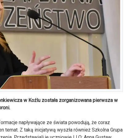
enkiewicza w Koźlu została zorganizowana pierwsza w
roni.
nformacje napływające ze świata powodują, że coraz
en temat. Z taką inicjatywą wyszła również Szkolna Grupa
enia. Przedstawiali je uczniowie I LO: Anna Gustaw,