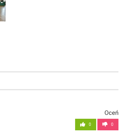
Oceń
0
0