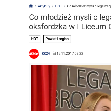
Strona główna
Artykuły
HOT
Co młodzież mysli o legalizacj
Co młodzież mysli o lega
oksfordzka w I Liceum
HOT
Powiat i region
KK24
15.11.2017 09:22