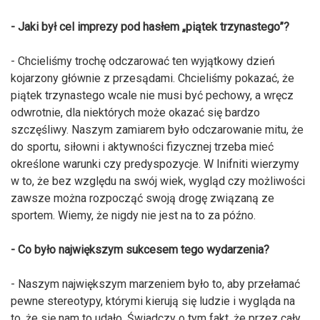
- Jaki był cel imprezy pod hasłem „piątek trzynastego”?
- Chcieliśmy trochę odczarować ten wyjątkowy dzień
kojarzony głównie z przesądami. Chcieliśmy pokazać, że
piątek trzynastego wcale nie musi być pechowy, a wręcz
odwrotnie, dla niektórych może okazać się bardzo
szczęśliwy. Naszym zamiarem było odczarowanie mitu, że
do sportu, siłowni i aktywności fizycznej trzeba mieć
określone warunki czy predyspozycje. W Inifniti wierzymy
w to, że bez względu na swój wiek, wygląd czy możliwości
zawsze można rozpocząć swoją drogę związaną ze
sportem. Wiemy, że nigdy nie jest na to za późno.
- Co było największym sukcesem tego wydarzenia?
- Naszym największym marzeniem było to, aby przełamać
pewne stereotypy, którymi kierują się ludzie i wygląda na
to, że się nam to udało. Świadczy o tym fakt, że przez cały