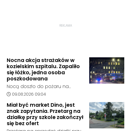
REKLAMA
Nocna akcja strażaków w
kozielskim szpitalu. Zapaliło
się łóżko, jedna osoba
poszkodowana
Nocą doszło do pożaru na
jednym z oddziałów szpitala w
Data dodania artykułu:
09.08.2026 09:04
Kędzierzynie-Koźlu. Zapaliło się
Miał być market Dino, jest
łóżko, a ogień szybko został
znak zapytania. Przetarg na
opanowany przez strażaków.
działkę przy szkole zakończył
Jedna osoba została
się bez ofert
poszkodowana i otrzymała