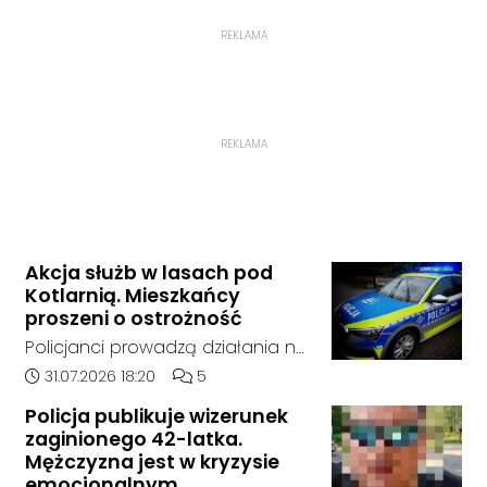
REKLAMA
REKLAMA
Akcja służb w lasach pod
Kotlarnią. Mieszkańcy
proszeni o ostrożność
Policjanci prowadzą działania na
terenie kompleksów leśnych w
Data dodania artykułu:
Liczba komentarzy artykułu:
31.07.2026 18:20
5
rejonie gminy Bierawa. Jak udało
Policja publikuje wizerunek
nam się ustalić, funkcjonariusze
zaginionego 42-latka.
poszukują mężczyzny, który może
Mężczyzna jest w kryzysie
posiadać niebezpieczne
emocjonalnym