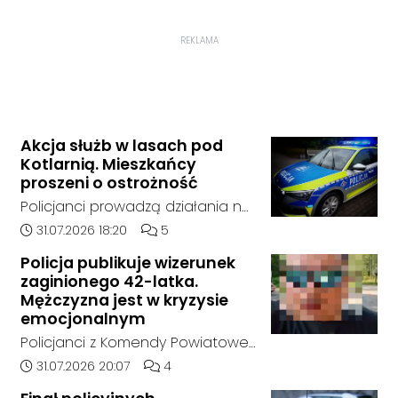
REKLAMA
Akcja służb w lasach pod
Kotlarnią. Mieszkańcy
proszeni o ostrożność
Policjanci prowadzą działania na
terenie kompleksów leśnych w
Data dodania artykułu:
Liczba komentarzy artykułu:
31.07.2026 18:20
5
rejonie gminy Bierawa. Jak udało
Policja publikuje wizerunek
nam się ustalić, funkcjonariusze
zaginionego 42-latka.
poszukują mężczyzny, który może
Mężczyzna jest w kryzysie
posiadać niebezpieczne
emocjonalnym
narzędzie, nieoficjalnie broń i
Policjanci z Komendy Powiatowej
stanowić zagrożenie dla osób
Policji w Kędzierzynie-Koźlu
Data dodania artykułu:
Liczba komentarzy artykułu:
31.07.2026 20:07
4
postronnych.
poszukują zaginionego 42-latka,