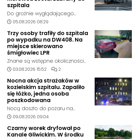
wcześniejszego zainteresowania
szpitala
terenem ze strony sieci Dino, do
Do groźnie wyglądającego
postępowania nie zgłosił się
zdarzenia drogowego doszło w
Data dodania artykułu:
05.08.2026 08:29
żaden oferent.
środę rano w Koźlu. Około
Trzy osoby trafiły do szpitala
godziny 6:30 kierujący
po wypadku na DW408. Na
samochodem marki Honda
miejsce skierowano
zjechał z drogi i uderzył w
śmigłowiec LPR
sygnalizator świetlny.
Znane są wstępne okoliczności
zdarzenia drogowego, do
Data dodania artykułu:
Liczba komentarzy artykułu:
03.08.2026 15:52
2
którego doszło około godziny
Nocna akcja strażaków w
14:30 na drodze wojewódzkiej nr
kozielskim szpitalu. Zapaliło
408 pomiędzy Starym Koźlem a
się łóżko, jedna osoba
Bierawą.
poszkodowana
Nocą doszło do pożaru na
jednym z oddziałów szpitala w
Data dodania artykułu:
09.08.2026 09:04
Kędzierzynie-Koźlu. Zapaliło się
Czarny worek dryfował po
łóżko, a ogień szybko został
Kanale Gliwickim. W środku
opanowany przez strażaków.