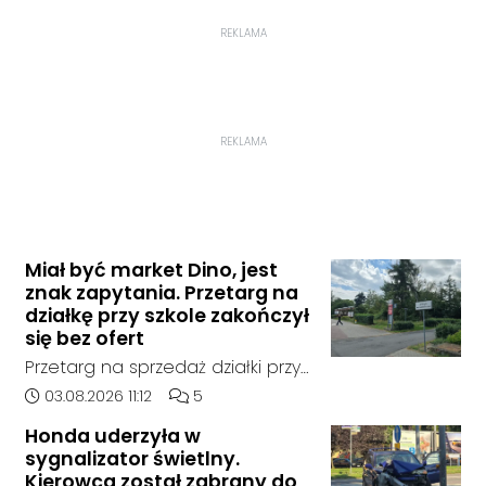
REKLAMA
REKLAMA
Miał być market Dino, jest
znak zapytania. Przetarg na
działkę przy szkole zakończył
się bez ofert
Przetarg na sprzedaż działki przy
Zespole Szkół Technicznych i
Data dodania artykułu:
Liczba komentarzy artykułu:
03.08.2026 11:12
5
Ogólnokształcących w
Honda uderzyła w
Kędzierzynie-Koźlu zakończył się
sygnalizator świetlny.
bez rozstrzygnięcia. Mimo
Kierowca został zabrany do