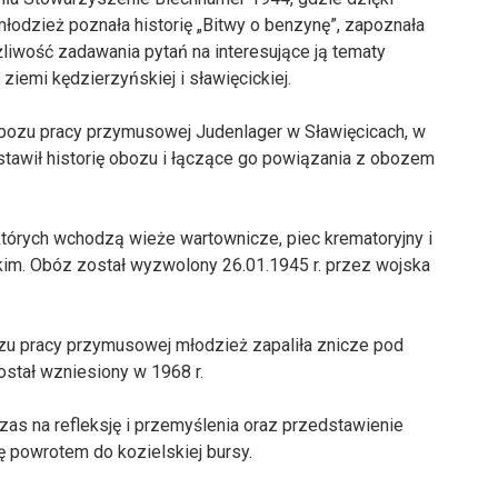
dzież poznała historię „Bitwy o benzynę”, zapoznała
liwość zadawania pytań na interesujące ją tematy
ziemi kędzierzyńskiej i sławięcickiej.
bozu pracy przymusowej Judenlager w Sławięcicach, w
awił historię obozu i łączące go powiązania z obozem
órych wchodzą wieże wartownicze, piec krematoryjny i
kim. Obóz został wyzwolony 26.01.1945 r. przez wojska
zu pracy przymusowej młodzież zapaliła znicze pod
ostał wzniesiony w 1968 r.
as na refleksję i przemyślenia oraz przedstawienie
 powrotem do kozielskiej bursy.