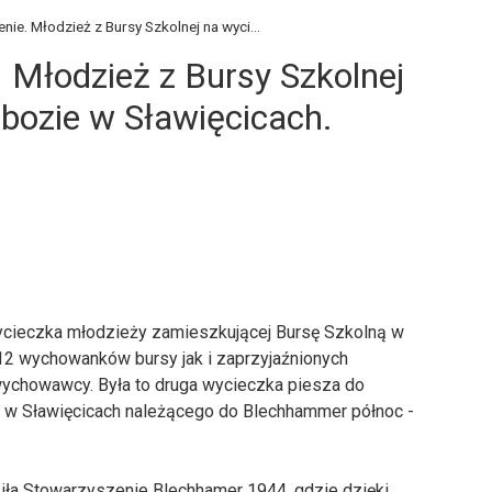
renie. Młodzież z Bursy Szkolnej na wyci...
e. Młodzież z Bursy Szkolnej
bozie w Sławięcicach.
wycieczka młodzieży zamieszkującej Bursę Szkolną w
 12 wychowanków bursy jak i zaprzyjaźnionych
ychowawcy. Była to druga wycieczka piesza do
 w Sławięcicach należącego do Blechhammer północ -
iła Stowarzyszenie Blechhamer 1944, gdzie dzięki