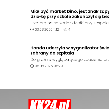
w województwie śląskim.
Miał być market Dino, jest znak zap
działkę przy szkole zakończył się be
Przetarg na sprzedaż działki przy Zespole
Ogólnokształcących w Kędzierzynie-Koźlu
Data dodania artykułu:
Liczba komentarzy artykułu
03.08.2026 11:12
4
rozstrzygnięcia. Mimo wcześniejszego z
ze strony sieci Dino, do postępowania nie
oferent.
Honda uderzyła w sygnalizator świe
zabrany do szpitala
Do groźnie wyglądającego zdarzenia d
środę rano w Koźlu. Około godziny 6:30
Data dodania artykułu:
05.08.2026 08:29
marki Honda zjechał z drogi i uderzył w sy