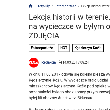
Strona główna
Artykuły
Fotoreportaże
Lekcja historii w te
Lekcja historii w tereni
na wycieczce w byłym o
ZDJĘCIA
Fotoreportaże
HOT
Kędzierzyn-Koźle
Redakcja
14.03.2017 08:24
W dniu 11.03.2017 odbyła się kolejna piesza 
Kędzierzynie-Koźlu. W wycieczce brało udział
mieszkańców Kędzierzyna-Koźla pod opieką w
pozostałości byłego obozu pracy przymusowej
byłej fili obozów Auschwitz-Birkenau.
Podczas całodniowej wycieczki grupa odwiedz