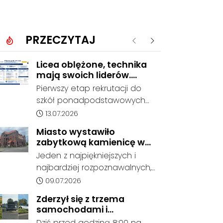
PRZECZYTAJ
Poprzednie
Następne
Licea oblężone, technika
mają swoich liderów.
Znamy wstępne wyniki
Pierwszy etap rekrutacji do
rekrutacji do szkół w
szkół ponadpodstawowych
powiecie
prowadzonych przez Powiat
Data dodania artykułu:
13.07.2026
Kędzierzyńsko-Kozielski
Miasto wystawiło
pokazuje coraz wyraźniejsze
zabytkową kamienicę w
preferencje tegorocznych
Porcie na sprzedaż. W
Jeden z najpiękniejszych i
absolwentów szkół
dawnym hotelu mają
najbardziej rozpoznawalnych,
podstawowych. Dane dotyczą
powstać mieszkania
ale też najbardziej
Data dodania artykułu:
09.07.2026
kandydatów, którzy wskazali
niszczejących budynków Koźla
dany oddział jako pierwszy
Zderzył się z trzema
Portu został wystawiony na
wybór, dlatego nie stanowią
samochodami i
sprzedaż. Gmina Kędzierzyn-
jeszcze ostatecznego wyniku
kontynuował jazdę. Seria
Dziś przed godziną 8:00 na