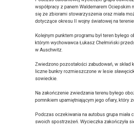
współpracy z panem Waldemarem Ociepskim mło
się ze zbiorami stowarzyszenia oraz miała moż
dotyczące okresu II wojny światowej na terenie 
Kolejnym punktem programu był teren byłego o
którym wychowawca Łukasz Chełmiński przedst
w Auschwitz.
Zwiedzono pozostałości zabudowań, w skład kt
liczne bunkry rozmieszczone w lesie sławęcic
sowieckie.
Na zakończenie zwiedzania terenu byłego obo
pomnikiem upamiętniającym jego ofiary, który z
Podczas oczekiwania na autobus grupa miała cz
swoich spostrzeżeń. Wycieczka zakończyła się