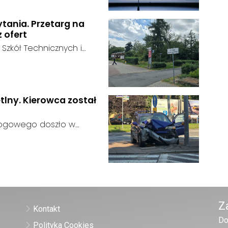
ytania. Przetarg na
z ofert
 Szkół Technicznych i
 zakończył się bez
:
ainteresowania terenem
 zgłosił się żaden
tlny. Kierowca został
rogowego doszło w
 kierujący samochodem
gnalizator świetlny.
Z
Kontakt
Do
Polityka Cookies