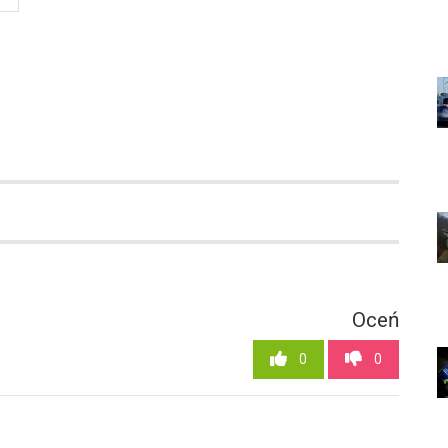
Oceń
0
0