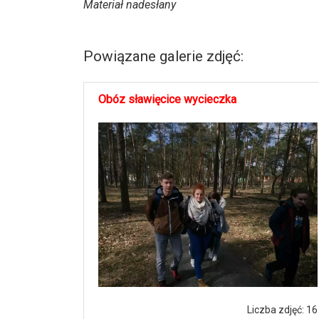
Materiał nadesłany
Powiązane galerie zdjęć:
Obóz sławięcice wycieczka
Liczba zdjęć: 16