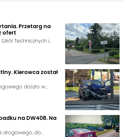
ytania. Przetarg na
z ofert
 Szkół Technicznych i
 zakończył się bez
:
ainteresowania terenem
 zgłosił się żaden
tlny. Kierowca został
rogowego doszło w
 kierujący samochodem
gnalizator świetlny.
wypadku na DW408. Na
ia drogowego, do