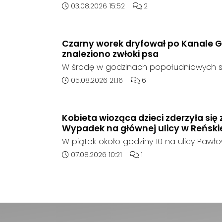
którego doszło około godziny 14:30 na d
Data dodania artykułu:
Liczba komentarzy artykuł
03.08.2026 15:52
2
408 pomiędzy Starym Koźlem a Bierawą.
Czarny worek dryfował po Kanale G
znaleziono zwłoki psa
W środę w godzinach popołudniowych sł
zadysponowane nad Kanał Gliwicki po z
Data dodania artykułu:
Liczba komentarzy artykuł
05.08.2026 21:16
6
zaniepokojonego świadka. Osoba zgłas
unoszący się na wodzie czarny worek, k
wzbudziła jej niepokój.
Kobieta wioząca dzieci zderzyła się 
Wypadek na głównej ulicy w Reńskie
W piątek około godziny 10 na ulicy Pawłow
doszło do wypadku z udziałem samoch
Data dodania artykułu:
Liczba komentarzy artykułu
07.08.2026 10:21
1
ciężarówki. Droga w rejonie zdarzenia jes
zablokowana.