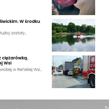
rodze wojewódzkiej nr
u:
liwickim. W środku
użby zostały
głoszeniu od
u:
zająca zauważyła
tórego zawartość
z ciężarówką.
j Wsi
ickiej w Reńskiej Wsi
odu osobowego i
:
t całkowicie
Z