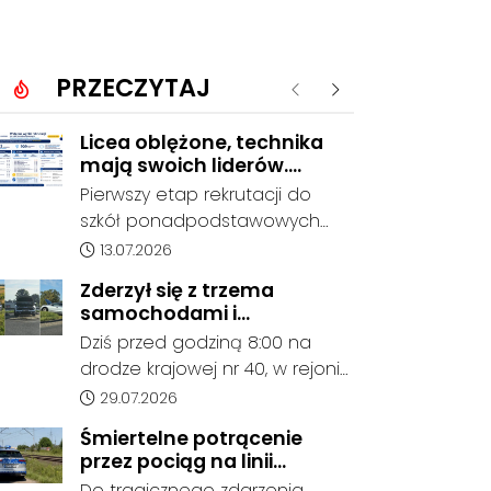
PRZECZYTAJ
Poprzednie
Następne
Licea oblężone, technika
mają swoich liderów.
Znamy wstępne wyniki
Pierwszy etap rekrutacji do
rekrutacji do szkół w
szkół ponadpodstawowych
powiecie
prowadzonych przez Powiat
Data dodania artykułu:
13.07.2026
Kędzierzyńsko-Kozielski
Zderzył się z trzema
pokazuje coraz wyraźniejsze
samochodami i
preferencje tegorocznych
kontynuował jazdę. Seria
Dziś przed godziną 8:00 na
absolwentów szkół
kolizji na Drodze Krajowej
drodze krajowej nr 40, w rejonie
podstawowych. Dane dotyczą
nr 40
ronda im. Witolda Pileckiego
Data dodania artykułu:
29.07.2026
kandydatów, którzy wskazali
oraz ronda w Reńskiej Wsi,
dany oddział jako pierwszy
Śmiertelne potrącenie
doszło do serii zdarzeń
wybór, dlatego nie stanowią
przez pociąg na linii
drogowych z udziałem trzech
jeszcze ostatecznego wyniku
Kędzierzyn-Koźle - Gliwice.
Do tragicznego zdarzenia