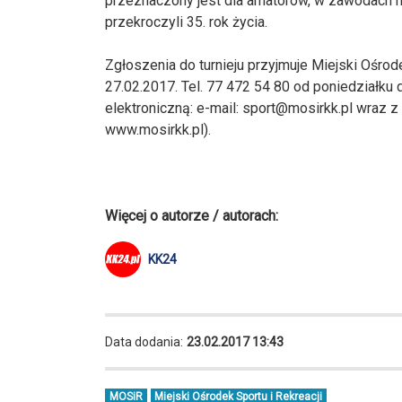
przeznaczony jest dla amatorów, w zawodach m
przekroczyli 35. rok życia.
Zgłoszenia do turnieju przyjmuje Miejski Ośrod
27.02.2017. Tel. 77 472 54 80 od poniedziałku 
elektroniczną: e-mail:
sport@mosirkk.pl
wraz z 
www.mosirkk.pl).
Więcej o autorze / autorach:
KK24
Data dodania:
23.02.2017 13:43
MOSiR
Miejski Ośrodek Sportu i Rekreacji