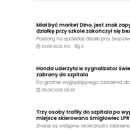
Miał być market Dino, jest znak zap
działkę przy szkole zakończył się be
Przetarg na sprzedaż działki przy Zespole
Ogólnokształcących w Kędzierzynie-Koźlu
Data dodania artykułu:
Liczba komentarzy artykułu
03.08.2026 11:12
5
rozstrzygnięcia. Mimo wcześniejszego z
ze strony sieci Dino, do postępowania nie
oferent.
Honda uderzyła w sygnalizator świe
zabrany do szpitala
Do groźnie wyglądającego zdarzenia d
środę rano w Koźlu. Około godziny 6:30
Data dodania artykułu:
05.08.2026 08:29
marki Honda zjechał z drogi i uderzył w sy
Trzy osoby trafiły do szpitala po 
miejsce skierowano śmigłowiec LPR
Znane są wstępne okoliczności zdarzen