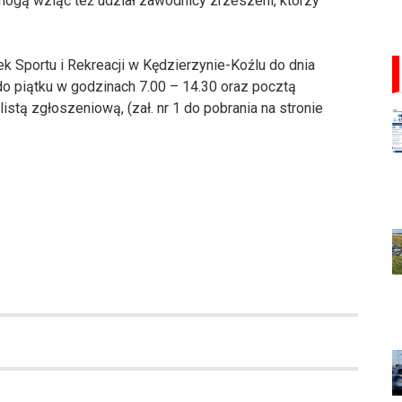
ogą wziąć też udział zawodnicy zrzeszeni, którzy
ek Sportu i Rekreacji w Kędzierzynie-Koźlu do dnia
do piątku w godzinach 7.00 – 14.30 oraz pocztą
listą zgłoszeniową, (zał. nr 1 do pobrania na stronie