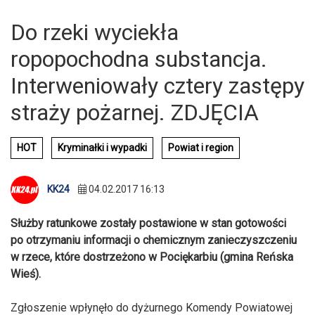
Do rzeki wyciekła
ropopochodna substancja.
Interweniowały cztery zastępy
straży pożarnej. ZDJĘCIA
HOT
Kryminałki i wypadki
Powiat i region
KK24
04.02.2017 16:13
Służby ratunkowe zostały postawione w stan gotowości
po otrzymaniu informacji o chemicznym zanieczyszczeniu
w rzece, które dostrzeżono w Pociękarbiu (gmina Reńska
Wieś).
Zgłoszenie wpłynęło do dyżurnego Komendy Powiatowej