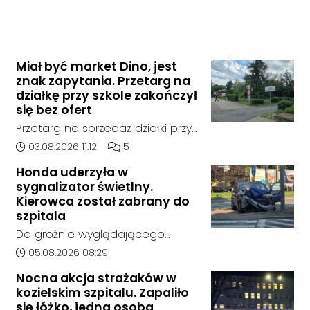
Miał być market Dino, jest
znak zapytania. Przetarg na
działkę przy szkole zakończył
się bez ofert
Przetarg na sprzedaż działki przy
Zespole Szkół Technicznych i
Data dodania artykułu:
Liczba komentarzy artykułu:
03.08.2026 11:12
5
Ogólnokształcących w
Honda uderzyła w
Kędzierzynie-Koźlu zakończył się
sygnalizator świetlny.
bez rozstrzygnięcia. Mimo
Kierowca został zabrany do
wcześniejszego zainteresowania
szpitala
terenem ze strony sieci Dino, do
Do groźnie wyglądającego
postępowania nie zgłosił się
zdarzenia drogowego doszło w
Data dodania artykułu:
05.08.2026 08:29
żaden oferent.
środę rano w Koźlu. Około
Nocna akcja strażaków w
godziny 6:30 kierujący
kozielskim szpitalu. Zapaliło
samochodem marki Honda
się łóżko, jedna osoba