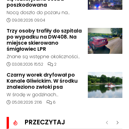
zjechał z drogi i uderzył w
poszkodowana
sygnalizator świetlny.
Nocą doszło do pożaru na
jednym z oddziałów szpitala w
Data dodania artykułu:
09.08.2026 09:04
Kędzierzynie-Koźlu. Zapaliło się
Trzy osoby trafiły do szpitala
łóżko, a ogień szybko został
po wypadku na DW408. Na
opanowany przez strażaków.
miejsce skierowano
Jedna osoba została
śmigłowiec LPR
poszkodowana i otrzymała
Znane są wstępne okoliczności
pomoc na miejscu.
zdarzenia drogowego, do
Data dodania artykułu:
Liczba komentarzy artykułu:
03.08.2026 15:52
2
którego doszło około godziny
Czarny worek dryfował po
14:30 na drodze wojewódzkiej nr
Kanale Gliwickim. W środku
408 pomiędzy Starym Koźlem a
znaleziono zwłoki psa
Bierawą.
W środę w godzinach
popołudniowych służby zostały
Data dodania artykułu:
Liczba komentarzy artykułu:
05.08.2026 21:16
6
zadysponowane nad Kanał
Gliwicki po zgłoszeniu od
PRZECZYTAJ
zaniepokojonego świadka.
Poprzednie
Nastę