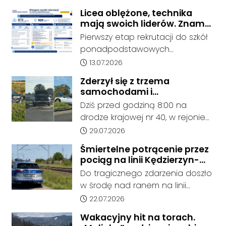
Osoba zgłaszająca zauważyła
unoszący się na wodzie czarny
Licea oblężone, technika
mają swoich liderów. Znamy
worek, którego zawartość
wstępne wyniki rekrutacji do
wzbudziła jej niepokój.
Pierwszy etap rekrutacji do szkół
szkół w powiecie
ponadpodstawowych
prowadzonych przez Powiat
Data dodania artykułu:
13.07.2026
Kędzierzyńsko-Kozielski pokazuje
Zderzył się z trzema
coraz wyraźniejsze preferencje
samochodami i
tegorocznych absolwentów szkół
kontynuował jazdę. Seria
Dziś przed godziną 8:00 na
podstawowych. Dane dotyczą
kolizji na Drodze Krajowej nr
drodze krajowej nr 40, w rejonie
kandydatów, którzy wskazali dany
40
ronda im. Witolda Pileckiego oraz
Data dodania artykułu:
29.07.2026
oddział jako pierwszy wybór,
ronda w Reńskiej Wsi, doszło do
dlatego nie stanowią jeszcze
Śmiertelne potrącenie przez
serii zdarzeń drogowych z
ostatecznego wyniku naboru.
pociąg na linii Kędzierzyn-
udziałem trzech samochodów
Rekrutacja nadal trwa – do 13
Koźle - Gliwice. Nie żyje
Do tragicznego zdarzenia doszło
osobowych i pojazdu
mężczyzna
lipca komisje rekrutacyjne
w środę nad ranem na linii
ciężarowego.
weryfikują dokumenty
kolejowej nr 137. Około godziny
Data dodania artykułu:
22.07.2026
kandydatów, a 15 lipca o godz.
4:20 służby ratunkowe zostały
Wakacyjny hit na torach.
15.00 zostaną opublikowane
zadysponowane na odcinek