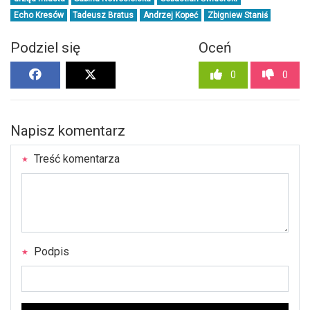
Echo Kresów
Tadeusz Bratus
Andrzej Kopeć
Zbigniew Staniś
Podziel się
Oceń
0
0
Napisz komentarz
Treść komentarza
Podpis