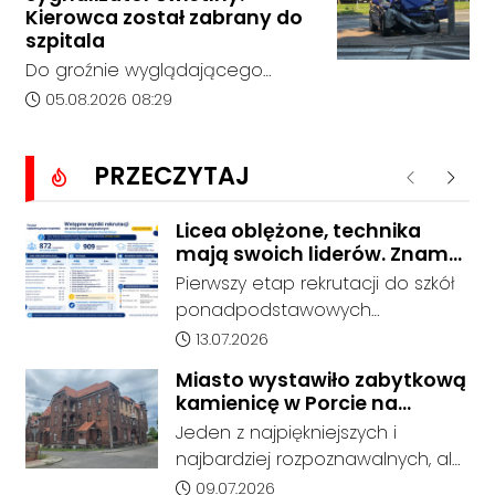
bez rozstrzygnięcia. Mimo
Kierowca został zabrany do
wcześniejszego zainteresowania
szpitala
terenem ze strony sieci Dino, do
Do groźnie wyglądającego
postępowania nie zgłosił się
zdarzenia drogowego doszło w
Data dodania artykułu:
05.08.2026 08:29
żaden oferent.
środę rano w Koźlu. Około
godziny 6:30 kierujący
PRZECZYTAJ
samochodem marki Honda
Poprzednie
Nastę
zjechał z drogi i uderzył w
sygnalizator świetlny.
Licea oblężone, technika
mają swoich liderów. Znamy
wstępne wyniki rekrutacji do
Pierwszy etap rekrutacji do szkół
szkół w powiecie
ponadpodstawowych
prowadzonych przez Powiat
Data dodania artykułu:
13.07.2026
Kędzierzyńsko-Kozielski pokazuje
Miasto wystawiło zabytkową
coraz wyraźniejsze preferencje
kamienicę w Porcie na
tegorocznych absolwentów szkół
sprzedaż. W dawnym hotelu
Jeden z najpiękniejszych i
podstawowych. Dane dotyczą
mają powstać mieszkania
najbardziej rozpoznawalnych, ale
kandydatów, którzy wskazali dany
też najbardziej niszczejących
Data dodania artykułu:
09.07.2026