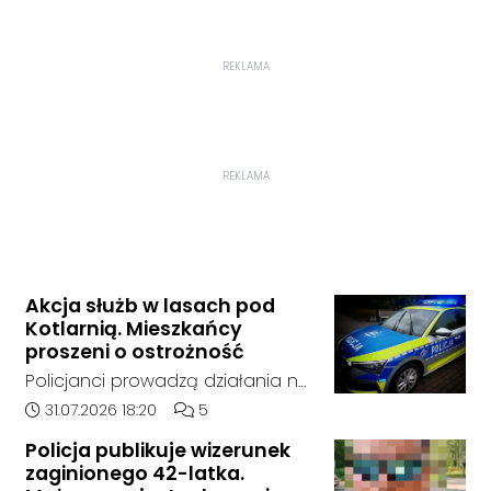
REKLAMA
REKLAMA
Akcja służb w lasach pod
Kotlarnią. Mieszkańcy
proszeni o ostrożność
Policjanci prowadzą działania na
terenie kompleksów leśnych w
Data dodania artykułu:
Liczba komentarzy artykułu:
31.07.2026 18:20
5
rejonie gminy Bierawa. Jak udało
Policja publikuje wizerunek
nam się ustalić, funkcjonariusze
zaginionego 42-latka.
poszukują mężczyzny, który może