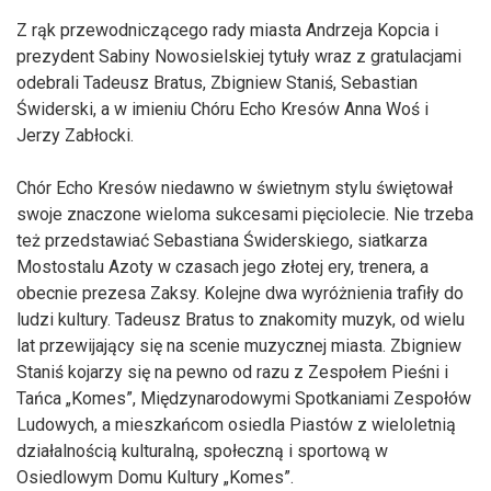
Z rąk przewodniczącego rady miasta Andrzeja Kopcia i
prezydent Sabiny Nowosielskiej tytuły wraz z gratulacjami
odebrali Tadeusz Bratus, Zbigniew Staniś, Sebastian
Świderski, a w imieniu Chóru Echo Kresów Anna Woś i
Jerzy Zabłocki.
Chór Echo Kresów niedawno w świetnym stylu świętował
swoje znaczone wieloma sukcesami pięciolecie. Nie trzeba
też przedstawiać Sebastiana Świderskiego, siatkarza
Mostostalu Azoty w czasach jego złotej ery, trenera, a
obecnie prezesa Zaksy. Kolejne dwa wyróżnienia trafiły do
ludzi kultury. Tadeusz Bratus to znakomity muzyk, od wielu
lat przewijający się na scenie muzycznej miasta. Zbigniew
Staniś kojarzy się na pewno od razu z Zespołem Pieśni i
Tańca „Komes”, Międzynarodowymi Spotkaniami Zespołów
Ludowych, a mieszkańcom osiedla Piastów z wieloletnią
działalnością kulturalną, społeczną i sportową w
Osiedlowym Domu Kultury „Komes”.