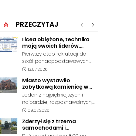
PRZECZYTAJ
Poprzednie
Następne
Licea oblężone, technika
mają swoich liderów.
Znamy wstępne wyniki
Pierwszy etap rekrutacji do
rekrutacji do szkół w
szkół ponadpodstawowych
powiecie
prowadzonych przez Powiat
Data dodania artykułu:
13.07.2026
Kędzierzyńsko-Kozielski
Miasto wystawiło
pokazuje coraz wyraźniejsze
zabytkową kamienicę w
preferencje tegorocznych
Porcie na sprzedaż. W
Jeden z najpiękniejszych i
absolwentów szkół
dawnym hotelu mają
najbardziej rozpoznawalnych,
podstawowych. Dane dotyczą
powstać mieszkania
ale też najbardziej
Data dodania artykułu:
09.07.2026
kandydatów, którzy wskazali
niszczejących budynków Koźla
dany oddział jako pierwszy
Zderzył się z trzema
Portu został wystawiony na
wybór, dlatego nie stanowią
samochodami i
sprzedaż. Gmina Kędzierzyn-
jeszcze ostatecznego wyniku
kontynuował jazdę. Seria
Dziś przed godziną 8:00 na