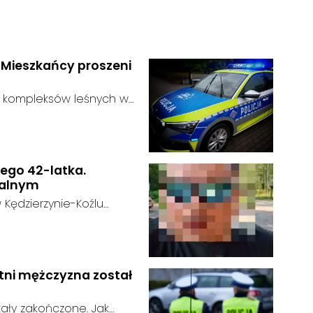
. Mieszkańcy proszeni
ie kompleksów leśnych w
ustalić, funkcjonariusze
:
dać niebezpieczne
zagrożenie dla osób
nego 42-latka.
nalnym
 Kędzierzynie-Koźlu
t w kryzysie
u:
 na swoje życie. Ostatni
nach popołudniowych w
go momentu nie nawiązał
etni mężczyzna został
ały zakończone. Jak