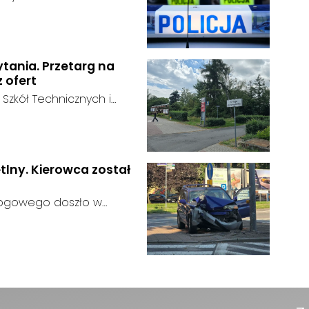
n odnaleziony w sobotę, 1
u:
w powiecie raciborskim,
ytania. Przetarg na
z ofert
 Szkół Technicznych i
 zakończył się bez
:
ainteresowania terenem
 zgłosił się żaden
tlny. Kierowca został
rogowego doszło w
 kierujący samochodem
gnalizator świetlny.