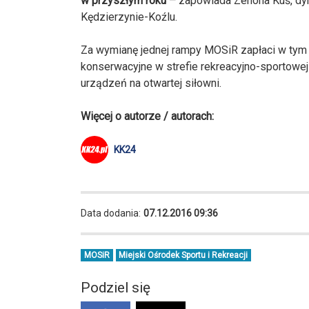
w przyszłym roku –
zapowiada Zenona Kuś, dyr
Kędzierzynie-Koźlu.
Za wymianę jednej rampy MOSiR zapłaci w tym r
konserwacyjne w strefie rekreacyjno-sportowej 
urządzeń na otwartej siłowni.
Więcej o autorze / autorach:
KK24
Data dodania:
07.12.2016 09:36
MOSiR
Miejski Ośrodek Sportu i Rekreacji
Podziel się