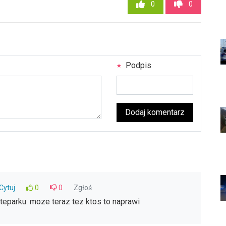
0
0
Podpis
Dodaj komentarz
Cytuj
0
0
Zgłoś
kateparku. moze teraz tez ktos to naprawi