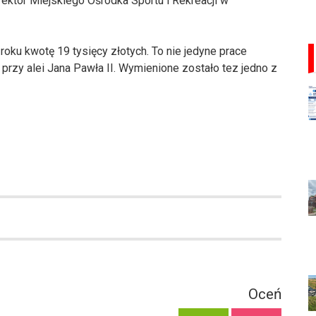
ektor Miejskiego Ośrodka Sportu i Rekreacji w
oku kwotę 19 tysięcy złotych. To nie jedyne prace
przy alei Jana Pawła II. Wymienione zostało tez jedno z
Oceń