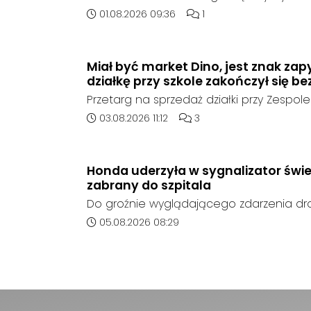
poinformowała opolska policja, został o
Data dodania artykułu:
Liczba komentarzy artykuł
01.08.2026 09:36
1
sierpnia, na terenie kompleksu leśnego 
w województwie śląskim.
Miał być market Dino, jest znak zap
działkę przy szkole zakończył się be
Przetarg na sprzedaż działki przy Zespole
Ogólnokształcących w Kędzierzynie-Koźlu
Data dodania artykułu:
Liczba komentarzy artykułu
03.08.2026 11:12
3
rozstrzygnięcia. Mimo wcześniejszego z
ze strony sieci Dino, do postępowania nie
oferent.
Honda uderzyła w sygnalizator świe
zabrany do szpitala
Do groźnie wyglądającego zdarzenia d
środę rano w Koźlu. Około godziny 6:30
Data dodania artykułu:
05.08.2026 08:29
marki Honda zjechał z drogi i uderzył w sy