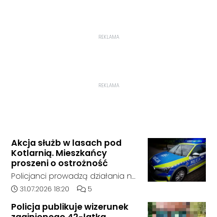
REKLAMA
REKLAMA
Akcja służb w lasach pod
Kotlarnią. Mieszkańcy
proszeni o ostrożność
Policjanci prowadzą działania na
terenie kompleksów leśnych w
Data dodania artykułu:
Liczba komentarzy artykułu:
31.07.2026 18:20
5
rejonie gminy Bierawa. Jak udało
Policja publikuje wizerunek
nam się ustalić, funkcjonariusze
zaginionego 42-latka.