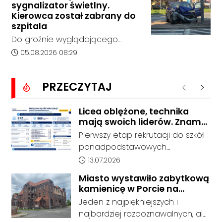
sygnalizator świetlny.
bez rozstrzygnięcia. Mimo
Kierowca został zabrany do
wcześniejszego zainteresowania
szpitala
terenem ze strony sieci Dino, do
Do groźnie wyglądającego
postępowania nie zgłosił się
zdarzenia drogowego doszło w
Data dodania artykułu:
05.08.2026 08:29
żaden oferent.
środę rano w Koźlu. Około
godziny 6:30 kierujący
PRZECZYTAJ
samochodem marki Honda
Poprzednie
Nastę
zjechał z drogi i uderzył w
sygnalizator świetlny.
Licea oblężone, technika
mają swoich liderów. Znamy
wstępne wyniki rekrutacji do
Pierwszy etap rekrutacji do szkół
szkół w powiecie
ponadpodstawowych
prowadzonych przez Powiat
Data dodania artykułu:
13.07.2026
Kędzierzyńsko-Kozielski pokazuje
Miasto wystawiło zabytkową
coraz wyraźniejsze preferencje
kamienicę w Porcie na
tegorocznych absolwentów szkół
sprzedaż. W dawnym hotelu
Jeden z najpiękniejszych i
podstawowych. Dane dotyczą
mają powstać mieszkania
najbardziej rozpoznawalnych, ale
kandydatów, którzy wskazali dany