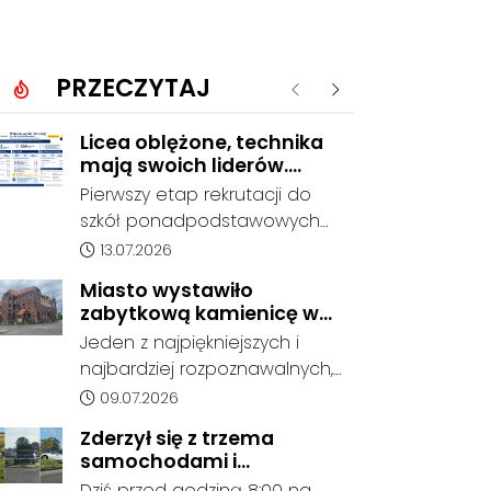
PRZECZYTAJ
Poprzednie
Następne
Licea oblężone, technika
mają swoich liderów.
Znamy wstępne wyniki
Pierwszy etap rekrutacji do
rekrutacji do szkół w
szkół ponadpodstawowych
powiecie
prowadzonych przez Powiat
Data dodania artykułu:
13.07.2026
Kędzierzyńsko-Kozielski
Miasto wystawiło
pokazuje coraz wyraźniejsze
zabytkową kamienicę w
preferencje tegorocznych
Porcie na sprzedaż. W
Jeden z najpiękniejszych i
absolwentów szkół
dawnym hotelu mają
najbardziej rozpoznawalnych,
podstawowych. Dane dotyczą
powstać mieszkania
ale też najbardziej
Data dodania artykułu:
09.07.2026
kandydatów, którzy wskazali
niszczejących budynków Koźla
dany oddział jako pierwszy
Zderzył się z trzema
Portu został wystawiony na
wybór, dlatego nie stanowią
samochodami i
sprzedaż. Gmina Kędzierzyn-
jeszcze ostatecznego wyniku
kontynuował jazdę. Seria
Dziś przed godziną 8:00 na