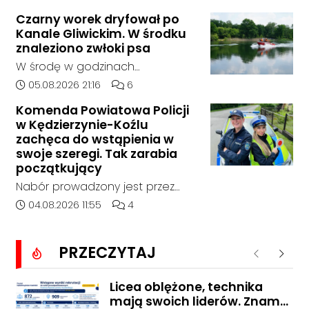
którego doszło około godziny
Czarny worek dryfował po
14:30 na drodze wojewódzkiej nr
Kanale Gliwickim. W środku
408 pomiędzy Starym Koźlem a
znaleziono zwłoki psa
Bierawą.
W środę w godzinach
popołudniowych służby zostały
Data dodania artykułu:
Liczba komentarzy artykułu:
05.08.2026 21:16
6
zadysponowane nad Kanał
Komenda Powiatowa Policji
Gliwicki po zgłoszeniu od
w Kędzierzynie-Koźlu
zaniepokojonego świadka.
zachęca do wstąpienia w
Osoba zgłaszająca zauważyła
swoje szeregi. Tak zarabia
unoszący się na wodzie czarny
początkujący
worek, którego zawartość
Nabór prowadzony jest przez
wzbudziła jej niepokój.
cały rok, a dokumenty można
Data dodania artykułu:
Liczba komentarzy artykułu:
04.08.2026 11:55
4
składać osobiście lub
elektronicznie. Początkujący
PRZECZYTAJ
funkcjonariusz może otrzymywać
Poprzednie
Nastę
od 5311 do 6530 zł netto, zależnie
od wieku, etapu szkolenia i
Licea oblężone, technika
mają swoich liderów. Znamy
miejsca służby.