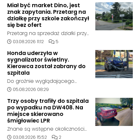
Miał być market Dino, jest
znak zapytania. Przetarg na
działkę przy szkole zakończył
się bez ofert
Przetarg na sprzedaż działki przy
Zespole Szkół Technicznych i
Data dodania artykułu:
Liczba komentarzy artykułu:
03.08.2026 11:12
5
Ogólnokształcących w
Honda uderzyła w
Kędzierzynie-Koźlu zakończył się
sygnalizator świetlny.
bez rozstrzygnięcia. Mimo
Kierowca został zabrany do
wcześniejszego zainteresowania
szpitala
terenem ze strony sieci Dino, do
Do groźnie wyglądającego
postępowania nie zgłosił się
zdarzenia drogowego doszło w
Data dodania artykułu:
05.08.2026 08:29
żaden oferent.
środę rano w Koźlu. Około
Trzy osoby trafiły do szpitala
godziny 6:30 kierujący
po wypadku na DW408. Na
samochodem marki Honda
miejsce skierowano
zjechał z drogi i uderzył w
śmigłowiec LPR
sygnalizator świetlny.
Znane są wstępne okoliczności
zdarzenia drogowego, do
Data dodania artykułu:
Liczba komentarzy artykułu:
03.08.2026 15:52
2