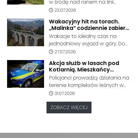
inwestor.
w środę nad ranem na linii
podjęcia nauki.
ciężarowego.
kolejowej nr 137. Około godziny
Data dodania artykułu:
22.07.2026
4:20 służby ratunkowe zostały
Wakacyjny hit na torach.
zadysponowane na odcinek
„Malinka” codziennie zabiera
Rudziniec Gliwicki - Nowa Wieś,
pasażerów z Kędzierzyna-
Wakacje to idealny czas na
gdzie doszło do potrącenia
Koźla do Wisły
jednodniowy wyjazd w góry. Do
człowieka przez pociąg.
końca sierpnia pociąg POLREGIO
Data dodania artykułu:
27.07.2026
„Malinka” kursuje codziennie,
Akcja służb w lasach pod
oferując bezpośrednie
Kotlarnią. Mieszkańcy
połączenie z Kędzierzyna-Koźla
proszeni o ostrożność
Policjanci prowadzą działania na
do Beskidów. Jak informuje
terenie kompleksów leśnych w
przewoźnik, połączenie cieszy się
rejonie gminy Bierawa. Jak udało
Data dodania artykułu:
31.07.2026
dużym zainteresowaniem
nam się ustalić, funkcjonariusze
pasażerów.
poszukują mężczyzny, który może
ZOBACZ WIĘCEJ
posiadać niebezpieczne
narzędzie, nieoficjalnie broń i
stanowić zagrożenie dla osób
postronnych.