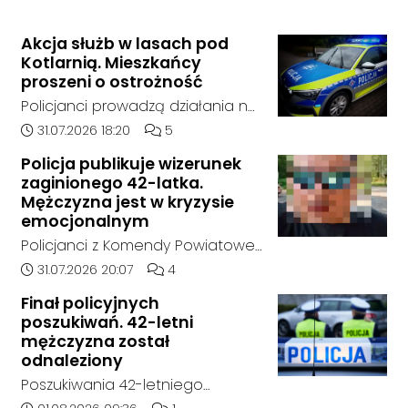
Akcja służb w lasach pod
Kotlarnią. Mieszkańcy
proszeni o ostrożność
Policjanci prowadzą działania na
terenie kompleksów leśnych w
Data dodania artykułu:
Liczba komentarzy artykułu:
31.07.2026 18:20
5
rejonie gminy Bierawa. Jak udało
Policja publikuje wizerunek
nam się ustalić, funkcjonariusze
zaginionego 42-latka.
poszukują mężczyzny, który może
Mężczyzna jest w kryzysie
posiadać niebezpieczne
emocjonalnym
narzędzie, nieoficjalnie broń i
Policjanci z Komendy Powiatowej
stanowić zagrożenie dla osób
Policji w Kędzierzynie-Koźlu
Data dodania artykułu:
Liczba komentarzy artykułu:
31.07.2026 20:07
4
postronnych.
poszukują zaginionego 42-latka,
Finał policyjnych
który jest w kryzysie
poszukiwań. 42-letni
emocjonalnym i może chcieć
mężczyzna został
targnąć się na swoje życie.
odnaleziony
Ostatni raz był widziany 31 lipca
Poszukiwania 42-letniego
2026 w godzinach
mężczyzny zostały zakończone.
Data dodania artykułu:
Liczba komentarzy artykułu: