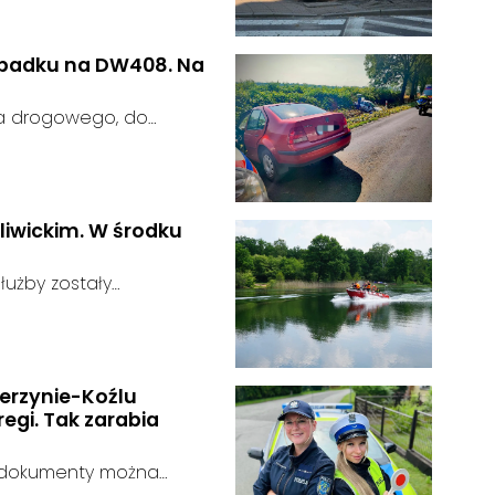
gnalizator świetlny.
wypadku na DW408. Na
ia drogowego, do
rodze wojewódzkiej nr
u:
liwickim. W środku
użby zostały
głoszeniu od
u:
zająca zauważyła
tórego zawartość
erzynie-Koźlu
egi. Tak zarabia
a dokumenty można