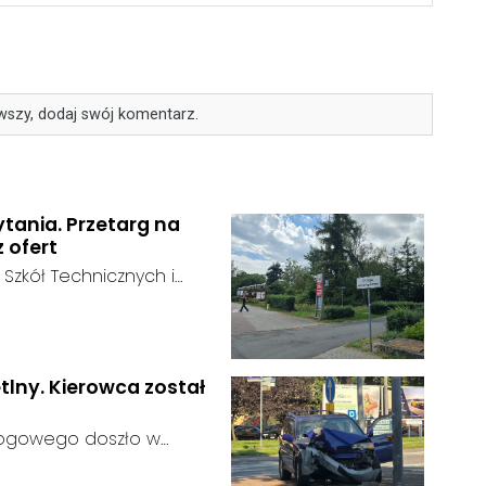
wszy, dodaj swój komentarz.
ytania. Przetarg na
z ofert
 Szkół Technicznych i
 zakończył się bez
:
ainteresowania terenem
 zgłosił się żaden
tlny. Kierowca został
rogowego doszło w
 kierujący samochodem