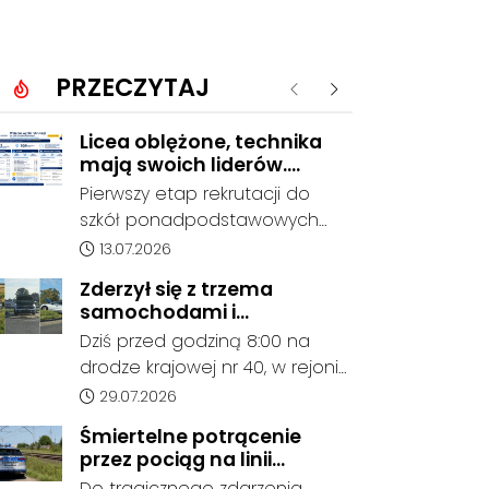
PRZECZYTAJ
Poprzednie
Następne
Licea oblężone, technika
mają swoich liderów.
Znamy wstępne wyniki
Pierwszy etap rekrutacji do
rekrutacji do szkół w
szkół ponadpodstawowych
powiecie
prowadzonych przez Powiat
Data dodania artykułu:
13.07.2026
Kędzierzyńsko-Kozielski
Zderzył się z trzema
pokazuje coraz wyraźniejsze
samochodami i
preferencje tegorocznych
kontynuował jazdę. Seria
Dziś przed godziną 8:00 na
absolwentów szkół
kolizji na Drodze Krajowej
drodze krajowej nr 40, w rejonie
podstawowych. Dane dotyczą
nr 40
ronda im. Witolda Pileckiego
Data dodania artykułu:
29.07.2026
kandydatów, którzy wskazali
oraz ronda w Reńskiej Wsi,
dany oddział jako pierwszy
Śmiertelne potrącenie
doszło do serii zdarzeń
wybór, dlatego nie stanowią
przez pociąg na linii
drogowych z udziałem trzech
jeszcze ostatecznego wyniku
Kędzierzyn-Koźle - Gliwice.
Do tragicznego zdarzenia