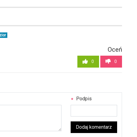
zior
Oceń
0
0
Podpis
Dodaj komentarz