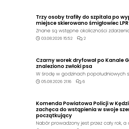
marki Honda zjechał z drogi i uderzył w sy
Trzy osoby trafiły do szpitala po 
miejsce skierowano śmigłowiec LPR
Znane są wstępne okoliczności zdarzen
którego doszło około godziny 14:30 na d
Data dodania artykułu:
Liczba komentarzy artykuł
03.08.2026 15:52
2
408 pomiędzy Starym Koźlem a Bierawą.
Czarny worek dryfował po Kanale G
znaleziono zwłoki psa
W środę w godzinach popołudniowych sł
zadysponowane nad Kanał Gliwicki po z
Data dodania artykułu:
Liczba komentarzy artykuł
05.08.2026 21:16
6
zaniepokojonego świadka. Osoba zgłas
unoszący się na wodzie czarny worek, k
wzbudziła jej niepokój.
Komenda Powiatowa Policji w Kędzi
zachęca do wstąpienia w swoje szer
początkujący
Nabór prowadzony jest przez cały rok, 