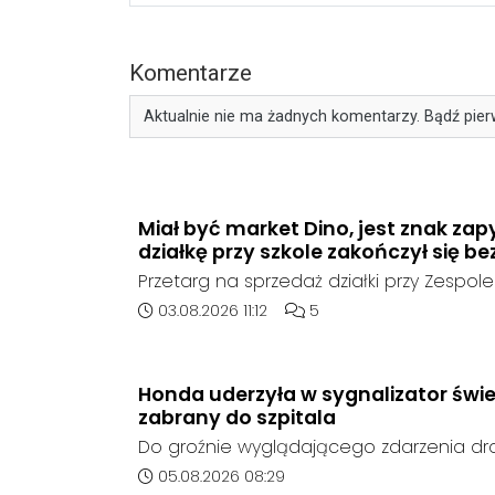
Komentarze
Aktualnie nie ma żadnych komentarzy. Bądź pier
Miał być market Dino, jest znak zap
działkę przy szkole zakończył się be
Przetarg na sprzedaż działki przy Zespole
Ogólnokształcących w Kędzierzynie-Koźlu
Data dodania artykułu:
Liczba komentarzy artykułu
03.08.2026 11:12
5
rozstrzygnięcia. Mimo wcześniejszego z
ze strony sieci Dino, do postępowania nie
oferent.
Honda uderzyła w sygnalizator świe
zabrany do szpitala
Do groźnie wyglądającego zdarzenia d
środę rano w Koźlu. Około godziny 6:30
Data dodania artykułu:
05.08.2026 08:29