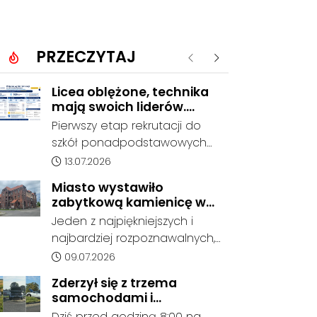
PRZECZYTAJ
Poprzednie
Następne
Licea oblężone, technika
mają swoich liderów.
Znamy wstępne wyniki
Pierwszy etap rekrutacji do
rekrutacji do szkół w
szkół ponadpodstawowych
powiecie
prowadzonych przez Powiat
Data dodania artykułu:
13.07.2026
Kędzierzyńsko-Kozielski
Miasto wystawiło
pokazuje coraz wyraźniejsze
zabytkową kamienicę w
preferencje tegorocznych
Porcie na sprzedaż. W
Jeden z najpiękniejszych i
absolwentów szkół
dawnym hotelu mają
najbardziej rozpoznawalnych,
podstawowych. Dane dotyczą
powstać mieszkania
ale też najbardziej
Data dodania artykułu:
09.07.2026
kandydatów, którzy wskazali
niszczejących budynków Koźla
dany oddział jako pierwszy
Zderzył się z trzema
Portu został wystawiony na
wybór, dlatego nie stanowią
samochodami i
sprzedaż. Gmina Kędzierzyn-
jeszcze ostatecznego wyniku
kontynuował jazdę. Seria
Dziś przed godziną 8:00 na