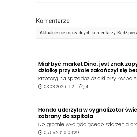
Komentarze
Aktualnie nie ma żadnych komentarzy. Bądź pier
Miał być market Dino, jest znak zap
działkę przy szkole zakończył się be
Przetarg na sprzedaż działki przy Zespole
Ogólnokształcących w Kędzierzynie-Koźlu
Data dodania artykułu:
Liczba komentarzy artykułu
03.08.2026 11:12
4
rozstrzygnięcia. Mimo wcześniejszego z
ze strony sieci Dino, do postępowania nie
oferent.
Honda uderzyła w sygnalizator świe
zabrany do szpitala
Do groźnie wyglądającego zdarzenia d
środę rano w Koźlu. Około godziny 6:30
Data dodania artykułu:
05.08.2026 08:29