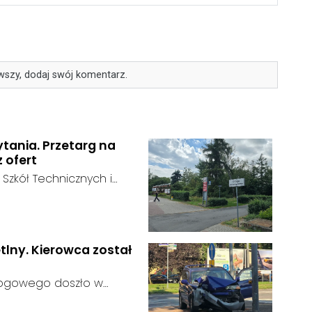
wszy, dodaj swój komentarz.
ytania. Przetarg na
z ofert
 Szkół Technicznych i
 zakończył się bez
:
ainteresowania terenem
 zgłosił się żaden
tlny. Kierowca został
rogowego doszło w
 kierujący samochodem