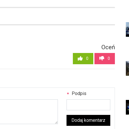
Oceń
0
0
Podpis
Dodaj komentarz