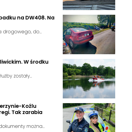
gnalizator świetlny.
wypadku na DW408. Na
ia drogowego, do
rodze wojewódzkiej nr
u:
liwickim. W środku
użby zostały
głoszeniu od
u:
zająca zauważyła
tórego zawartość
erzynie-Koźlu
egi. Tak zarabia
a dokumenty można