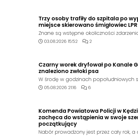
marki Honda zjechał z drogi i uderzył w sy
Trzy osoby trafiły do szpitala po 
miejsce skierowano śmigłowiec LPR
Znane są wstępne okoliczności zdarzen
którego doszło około godziny 14:30 na d
Data dodania artykułu:
Liczba komentarzy artykuł
03.08.2026 15:52
2
408 pomiędzy Starym Koźlem a Bierawą.
Czarny worek dryfował po Kanale G
znaleziono zwłoki psa
W środę w godzinach popołudniowych sł
zadysponowane nad Kanał Gliwicki po z
Data dodania artykułu:
Liczba komentarzy artykuł
05.08.2026 21:16
6
zaniepokojonego świadka. Osoba zgłas
unoszący się na wodzie czarny worek, k
wzbudziła jej niepokój.
Komenda Powiatowa Policji w Kędzi
zachęca do wstąpienia w swoje szer
początkujący
Nabór prowadzony jest przez cały rok, 