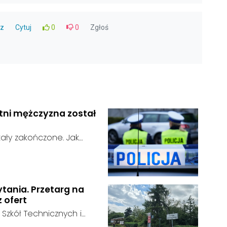
z
Cytuj
0
0
Zgłoś
etni mężczyzna został
ały zakończone. Jak
n odnaleziony w sobotę, 1
u:
w powiecie raciborskim,
ytania. Przetarg na
z ofert
 Szkół Technicznych i
 zakończył się bez
: