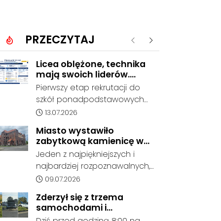
PRZECZYTAJ
Poprzednie
Następne
Licea oblężone, technika
mają swoich liderów.
Znamy wstępne wyniki
Pierwszy etap rekrutacji do
rekrutacji do szkół w
szkół ponadpodstawowych
powiecie
prowadzonych przez Powiat
Data dodania artykułu:
13.07.2026
Kędzierzyńsko-Kozielski
Miasto wystawiło
pokazuje coraz wyraźniejsze
zabytkową kamienicę w
preferencje tegorocznych
Porcie na sprzedaż. W
Jeden z najpiękniejszych i
absolwentów szkół
dawnym hotelu mają
najbardziej rozpoznawalnych,
podstawowych. Dane dotyczą
powstać mieszkania
ale też najbardziej
Data dodania artykułu:
09.07.2026
kandydatów, którzy wskazali
niszczejących budynków Koźla
dany oddział jako pierwszy
Zderzył się z trzema
Portu został wystawiony na
wybór, dlatego nie stanowią
samochodami i
sprzedaż. Gmina Kędzierzyn-
jeszcze ostatecznego wyniku
kontynuował jazdę. Seria
Dziś przed godziną 8:00 na