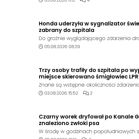
03.08.2026 11:12
4
rozstrzygnięcia. Mimo wcześniejszego z
ze strony sieci Dino, do postępowania nie
oferent.
Honda uderzyła w sygnalizator świe
zabrany do szpitala
Do groźnie wyglądającego zdarzenia d
środę rano w Koźlu. Około godziny 6:30
Data dodania artykułu:
05.08.2026 08:29
marki Honda zjechał z drogi i uderzył w sy
Trzy osoby trafiły do szpitala po 
miejsce skierowano śmigłowiec LPR
Znane są wstępne okoliczności zdarzen
którego doszło około godziny 14:30 na d
Data dodania artykułu:
Liczba komentarzy artykuł
03.08.2026 15:52
2
408 pomiędzy Starym Koźlem a Bierawą.
Czarny worek dryfował po Kanale G
znaleziono zwłoki psa
W środę w godzinach popołudniowych sł
zadysponowane nad Kanał Gliwicki po z