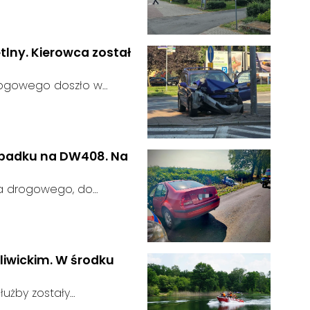
ainteresowania terenem
 zgłosił się żaden
tlny. Kierowca został
rogowego doszło w
 kierujący samochodem
gnalizator świetlny.
wypadku na DW408. Na
ia drogowego, do
rodze wojewódzkiej nr
u:
liwickim. W środku
użby zostały
głoszeniu od