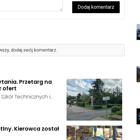
Dodaj komentarz
wszy, dodaj swój komentarz.
ytania. Przetarg na
z ofert
 Szkół Technicznych i
 zakończył się bez
:
ainteresowania terenem
 zgłosił się żaden
tlny. Kierowca został