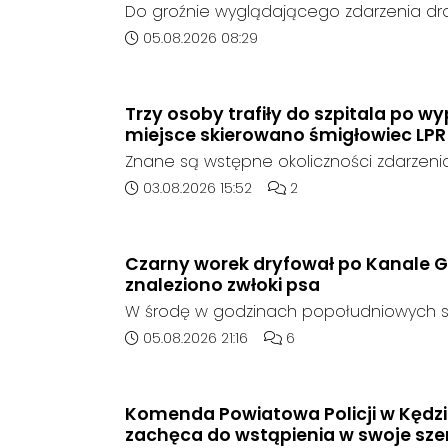
Do groźnie wyglądającego zdarzenia d
środę rano w Koźlu. Około godziny 6:30
Data dodania artykułu:
05.08.2026 08:29
marki Honda zjechał z drogi i uderzył w sy
Trzy osoby trafiły do szpitala po 
miejsce skierowano śmigłowiec LPR
Znane są wstępne okoliczności zdarzen
którego doszło około godziny 14:30 na d
Data dodania artykułu:
Liczba komentarzy artykuł
03.08.2026 15:52
2
408 pomiędzy Starym Koźlem a Bierawą.
Czarny worek dryfował po Kanale G
znaleziono zwłoki psa
W środę w godzinach popołudniowych sł
zadysponowane nad Kanał Gliwicki po z
Data dodania artykułu:
Liczba komentarzy artykuł
05.08.2026 21:16
6
zaniepokojonego świadka. Osoba zgłas
unoszący się na wodzie czarny worek, k
wzbudziła jej niepokój.
Komenda Powiatowa Policji w Kędzi
zachęca do wstąpienia w swoje szer