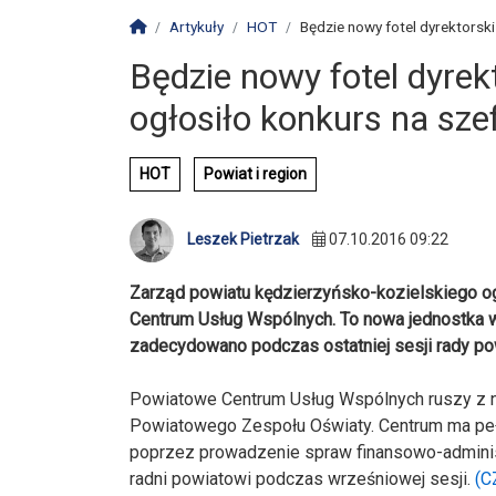
Strona główna
Artykuły
HOT
Będzie nowy fotel dyrektorski
Będzie nowy fotel dyrek
ogłosiło konkurs na sz
HOT
Powiat i region
Leszek Pietrzak
07.10.2016 09:22
Zarząd powiatu kędzierzyńsko-kozielskiego o
Centrum Usług Wspólnych. To nowa jednostka w 
zadecydowano podczas ostatniej sesji rady po
Powiatowe Centrum Usług Wspólnych ruszy z n
Powiatowego Zespołu Oświaty. Centrum ma peł
poprzez prowadzenie spraw finansowo-adminis
radni powiatowi podczas wrześniowej sesji.
(C