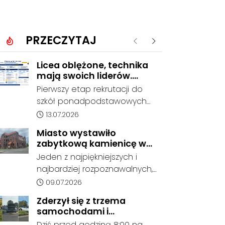
PRZECZYTAJ
Poprzednie
Następne
Licea oblężone, technika
mają swoich liderów.
Znamy wstępne wyniki
Pierwszy etap rekrutacji do
rekrutacji do szkół w
szkół ponadpodstawowych
powiecie
prowadzonych przez Powiat
Data dodania artykułu:
13.07.2026
Kędzierzyńsko-Kozielski
Miasto wystawiło
pokazuje coraz wyraźniejsze
zabytkową kamienicę w
preferencje tegorocznych
Porcie na sprzedaż. W
Jeden z najpiękniejszych i
absolwentów szkół
dawnym hotelu mają
najbardziej rozpoznawalnych,
podstawowych. Dane dotyczą
powstać mieszkania
ale też najbardziej
Data dodania artykułu:
09.07.2026
kandydatów, którzy wskazali
niszczejących budynków Koźla
dany oddział jako pierwszy
Zderzył się z trzema
Portu został wystawiony na
wybór, dlatego nie stanowią
samochodami i
sprzedaż. Gmina Kędzierzyn-
jeszcze ostatecznego wyniku
kontynuował jazdę. Seria
Dziś przed godziną 8:00 na