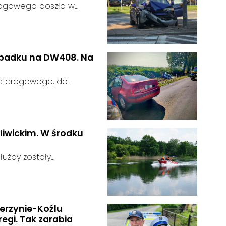
rogowego doszło w
 kierujący samochodem
gnalizator świetlny.
wypadku na DW408. Na
ia drogowego, do
rodze wojewódzkiej nr
u:
liwickim. W środku
użby zostały
głoszeniu od
u:
zająca zauważyła
tórego zawartość
erzynie-Koźlu
egi. Tak zarabia