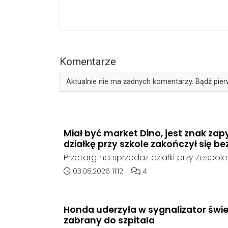
Komentarze
Aktualnie nie ma żadnych komentarzy. Bądź pier
Miał być market Dino, jest znak zap
działkę przy szkole zakończył się be
Przetarg na sprzedaż działki przy Zespole
Ogólnokształcących w Kędzierzynie-Koźlu
Data dodania artykułu:
Liczba komentarzy artykułu
03.08.2026 11:12
4
rozstrzygnięcia. Mimo wcześniejszego z
ze strony sieci Dino, do postępowania nie
oferent.
Honda uderzyła w sygnalizator świe
zabrany do szpitala