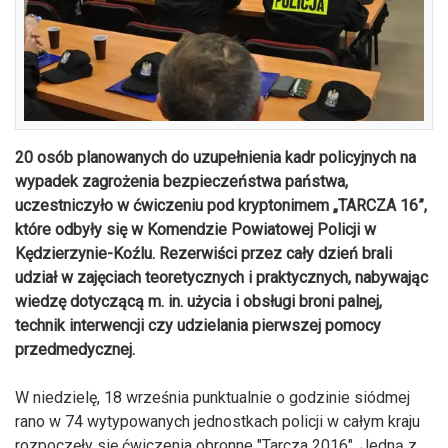
20 osób planowanych do uzupełnienia kadr policyjnych na
wypadek zagrożenia bezpieczeństwa państwa,
uczestniczyło w ćwiczeniu pod kryptonimem „TARCZA 16”,
które
odbyły się w Komendzie Powiatowej Policji w
Kędzierzynie-Koźlu.
Rezerwiści przez cały dzień brali
udział w zajęciach teoretycznych i praktycznych, nabywając
wiedzę dotyczącą m. in. użycia i obsługi broni palnej,
technik interwencji czy udzielania pierwszej pomocy
przedmedycznej.
W niedzielę, 18 września punktualnie o godzinie siódmej
rano w 74 wytypowanych jednostkach policji w całym kraju
rozpoczęły się ćwiczenia obronne "Tarcza 2016". Jedną z