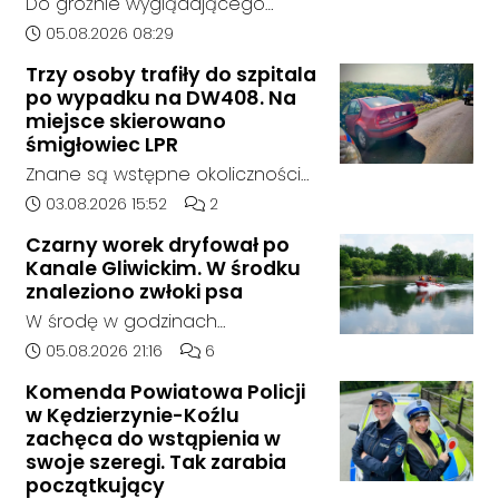
Do groźnie wyglądającego
postępowania nie zgłosił się
zdarzenia drogowego doszło w
Data dodania artykułu:
05.08.2026 08:29
żaden oferent.
środę rano w Koźlu. Około
Trzy osoby trafiły do szpitala
godziny 6:30 kierujący
po wypadku na DW408. Na
samochodem marki Honda
miejsce skierowano
zjechał z drogi i uderzył w
śmigłowiec LPR
sygnalizator świetlny.
Znane są wstępne okoliczności
zdarzenia drogowego, do
Data dodania artykułu:
Liczba komentarzy artykułu:
03.08.2026 15:52
2
którego doszło około godziny
Czarny worek dryfował po
14:30 na drodze wojewódzkiej nr
Kanale Gliwickim. W środku
408 pomiędzy Starym Koźlem a
znaleziono zwłoki psa
Bierawą.
W środę w godzinach
popołudniowych służby zostały
Data dodania artykułu:
Liczba komentarzy artykułu:
05.08.2026 21:16
6
zadysponowane nad Kanał
Komenda Powiatowa Policji
Gliwicki po zgłoszeniu od
w Kędzierzynie-Koźlu
zaniepokojonego świadka.
zachęca do wstąpienia w
Osoba zgłaszająca zauważyła
swoje szeregi. Tak zarabia
unoszący się na wodzie czarny
początkujący