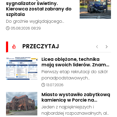
Kędzierzynie-Koźlu zakończył się
sygnalizator świetlny.
bez rozstrzygnięcia. Mimo
Kierowca został zabrany do
wcześniejszego zainteresowania
szpitala
terenem ze strony sieci Dino, do
Do groźnie wyglądającego
postępowania nie zgłosił się
zdarzenia drogowego doszło w
Data dodania artykułu:
05.08.2026 08:29
żaden oferent.
środę rano w Koźlu. Około
godziny 6:30 kierujący
PRZECZYTAJ
samochodem marki Honda
Poprzednie
Nastę
zjechał z drogi i uderzył w
sygnalizator świetlny.
Licea oblężone, technika
mają swoich liderów. Znamy
wstępne wyniki rekrutacji do
Pierwszy etap rekrutacji do szkół
szkół w powiecie
ponadpodstawowych
prowadzonych przez Powiat
Data dodania artykułu:
13.07.2026
Kędzierzyńsko-Kozielski pokazuje
Miasto wystawiło zabytkową
coraz wyraźniejsze preferencje
kamienicę w Porcie na
tegorocznych absolwentów szkół
sprzedaż. W dawnym hotelu
Jeden z najpiękniejszych i
podstawowych. Dane dotyczą
mają powstać mieszkania
najbardziej rozpoznawalnych, ale
kandydatów, którzy wskazali dany