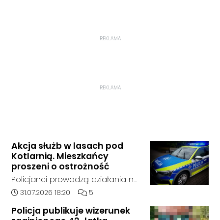
REKLAMA
REKLAMA
Akcja służb w lasach pod
Kotlarnią. Mieszkańcy
proszeni o ostrożność
Policjanci prowadzą działania na
terenie kompleksów leśnych w
Data dodania artykułu:
Liczba komentarzy artykułu:
31.07.2026 18:20
5
rejonie gminy Bierawa. Jak udało
Policja publikuje wizerunek
nam się ustalić, funkcjonariusze