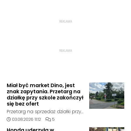
REKLAMA
REKLAMA
Miał być market Dino, jest
znak zapytania. Przetarg na
działkę przy szkole zakończył
się bez ofert
Przetarg na sprzedaż działki przy
Zespole Szkół Technicznych i
Data dodania artykułu:
Liczba komentarzy artykułu:
03.08.2026 11:12
5
Ogólnokształcących w
Honda uderzyła w