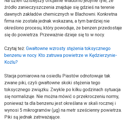
Na dzień dzisiejszy oficjalnie wiadomo jedynie tyle, że
źródło zanieczyszczenia znajduje się gdzieś na terenie
dawnych zakładów chemicznych w Blachowni. Konkretna
firma nie została jednak wskazana, a tym bardziej nie
określono procesu, który powoduje, że benzen przedostaje
się do powietrza. Przeważnie dzieje się to w nocy.
Czytaj też:
Gwałtowne wzrosty stężenia toksycznego
benzenu w nocy. Kto zatruwa powietrze w Kędzierzynie-
Koźlu?
Stacja pomiarowa na osiedlu Piastów odnotowuje tak
zwane piki, czyli gwałtowne skoki stężenia tego
toksycznego związku. Zwykle po kilku godzinach sytuacja
się normalizuje. Nie można mówić o przekroczeniu normy,
ponieważ ta dla benzenu jest określana w skali rocznej i
wynosi 5 mikrogramów (µg) na metr sześcienny powietrza.
Piki są jednak zatrważające.