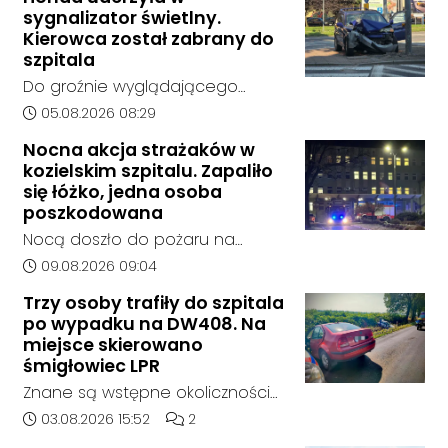
Kędzierzynie-Koźlu zakończył się
sygnalizator świetlny.
bez rozstrzygnięcia. Mimo
Kierowca został zabrany do
wcześniejszego zainteresowania
szpitala
terenem ze strony sieci Dino, do
Do groźnie wyglądającego
postępowania nie zgłosił się
zdarzenia drogowego doszło w
Data dodania artykułu:
05.08.2026 08:29
żaden oferent.
środę rano w Koźlu. Około
Nocna akcja strażaków w
godziny 6:30 kierujący
kozielskim szpitalu. Zapaliło
samochodem marki Honda
się łóżko, jedna osoba
zjechał z drogi i uderzył w
poszkodowana
sygnalizator świetlny.
Nocą doszło do pożaru na
jednym z oddziałów szpitala w
Data dodania artykułu:
09.08.2026 09:04
Kędzierzynie-Koźlu. Zapaliło się
Trzy osoby trafiły do szpitala
łóżko, a ogień szybko został
po wypadku na DW408. Na
opanowany przez strażaków.
miejsce skierowano
Jedna osoba została
śmigłowiec LPR
poszkodowana i otrzymała
Znane są wstępne okoliczności
pomoc na miejscu.
zdarzenia drogowego, do
Data dodania artykułu:
Liczba komentarzy artykułu:
03.08.2026 15:52
2
którego doszło około godziny