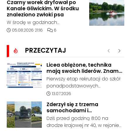
Czarny worek dryfował po
14:30 na drodze wojewódzkiej nr
Kanale Gliwickim. W środku
408 pomiędzy Starym Koźlem a
znaleziono zwłoki psa
Bierawą.
W środę w godzinach
popołudniowych służby zostały
Data dodania artykułu:
Liczba komentarzy artykułu:
05.08.2026 21:16
6
zadysponowane nad Kanał
Gliwicki po zgłoszeniu od
PRZECZYTAJ
zaniepokojonego świadka.
Poprzednie
Nastę
Osoba zgłaszająca zauważyła
unoszący się na wodzie czarny
Licea oblężone, technika
mają swoich liderów. Znamy
worek, którego zawartość
wstępne wyniki rekrutacji do
wzbudziła jej niepokój.
Pierwszy etap rekrutacji do szkół
szkół w powiecie
ponadpodstawowych
prowadzonych przez Powiat
Data dodania artykułu:
13.07.2026
Kędzierzyńsko-Kozielski pokazuje
Zderzył się z trzema
coraz wyraźniejsze preferencje
samochodami i
tegorocznych absolwentów szkół
kontynuował jazdę. Seria
Dziś przed godziną 8:00 na
podstawowych. Dane dotyczą
kolizji na Drodze Krajowej nr
drodze krajowej nr 40, w rejonie
kandydatów, którzy wskazali dany
40